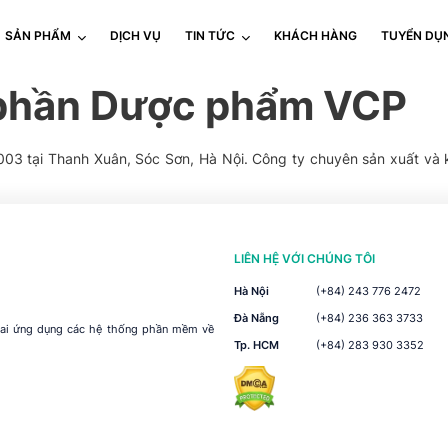
SẢN PHẨM
DỊCH VỤ
TIN TỨC
KHÁCH HÀNG
TUYỂN DỤ
 phần Dược phẩm VCP
03 tại Thanh Xuân, Sóc Sơn, Hà Nội. Công ty chuyên sản xuất và 
LIÊN HỆ VỚI CHÚNG TÔI
Hà Nội
(+84) 243 776 2472
Đà Nẵng
(+84) 236 363 3733
khai ứng dụng các hệ thống phần mềm về
Tp. HCM
(+84) 283 930 3352