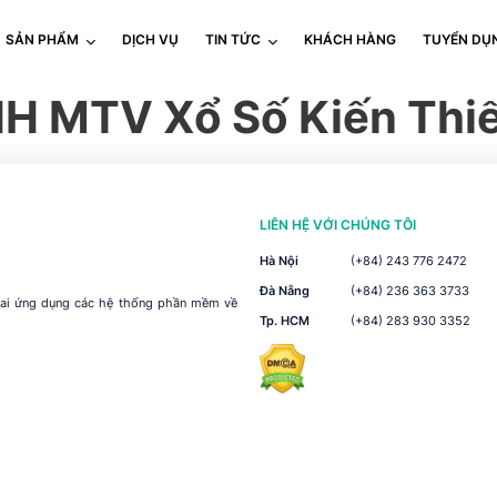
SẢN PHẨM
DỊCH VỤ
TIN TỨC
KHÁCH HÀNG
TUYỂN DỤ
H MTV Xổ Số Kiến Thiế
LIÊN HỆ VỚI CHÚNG TÔI
Hà Nội
(+84) 243 776 2472
Đà Nẵng
(+84) 236 363 3733
khai ứng dụng các hệ thống phần mềm về
Tp. HCM
(+84) 283 930 3352