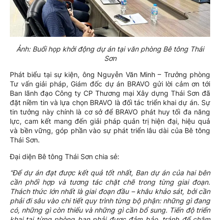
Ảnh: Buổi họp khởi động dự án tại văn phòng Bê tông Thái
Sơn
Phát biểu tại sự kiện, ông Nguyễn Văn Minh – Trưởng phòng
Tư vấn giải pháp, Giám đốc dự án BRAVO gửi lời cảm ơn tới
Ban lãnh đạo Công ty CP Thương mại Xây dựng Thái Sơn đã
đặt niềm tin và lựa chọn BRAVO là đối tác triển khai dự án. Sự
tin tưởng này chính là cơ sở để BRAVO phát huy tối đa năng
lực, cam kết mang đến giải pháp quản trị hiện đại, hiệu quả
và bền vững, góp phần vào sự phát triển lâu dài của Bê tông
Thái Sơn.
Đại diện Bê tông Thái Sơn chia sẻ:
“Để dự án đạt được kết quả tốt nhất, Ban dự án của hai bên
cần phối hợp và tương tác chặt chẽ trong từng giai đoạn.
Thách thức lớn nhất là giai đoạn đầu – khâu khảo sát, bởi cần
phải đi sâu vào chi tiết quy trình từng bộ phận: những gì đang
có, những gì còn thiếu và những gì cần bổ sung. Tiến độ triển
khai tại từng phòng ban phải được đảm bảo, tránh để chậm