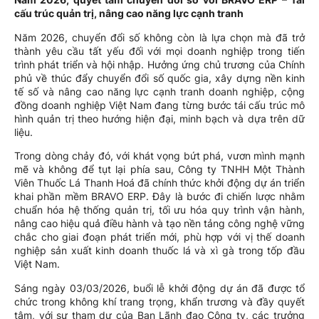
cấu trúc quản trị, nâng cao năng lực cạnh tranh
Năm 2026, chuyển đổi số không còn là lựa chọn mà đã trở
thành yêu cầu tất yếu đối với mọi doanh nghiệp trong tiến
trình phát triển và hội nhập. Hưởng ứng chủ trương của Chính
phủ về thúc đẩy chuyển đổi số quốc gia, xây dựng nền kinh
tế số và nâng cao năng lực cạnh tranh doanh nghiệp, cộng
đồng doanh nghiệp Việt Nam đang từng bước tái cấu trúc mô
hình quản trị theo hướng hiện đại, minh bạch và dựa trên dữ
liệu.
Trong dòng chảy đó, với khát vọng bứt phá, vươn mình mạnh
mẽ và không để tụt lại phía sau, Công ty TNHH Một Thành
Viên Thuốc Lá Thanh Hoá đã chính thức khởi động dự án triển
khai phần mềm BRAVO ERP. Đây là bước đi chiến lược nhằm
chuẩn hóa hệ thống quản trị, tối ưu hóa quy trình vận hành,
nâng cao hiệu quả điều hành và tạo nền tảng công nghệ vững
chắc cho giai đoạn phát triển mới, phù hợp với vị thế doanh
nghiệp sản xuất kinh doanh thuốc lá và xì gà trong tốp đầu
Việt Nam.
Sáng ngày 03/03/2026, buổi lễ khởi động dự án đã được tổ
chức trong không khí trang trọng, khẩn trương và đầy quyết
tâm, với sự tham dự của Ban Lãnh đạo Công ty, các trưởng