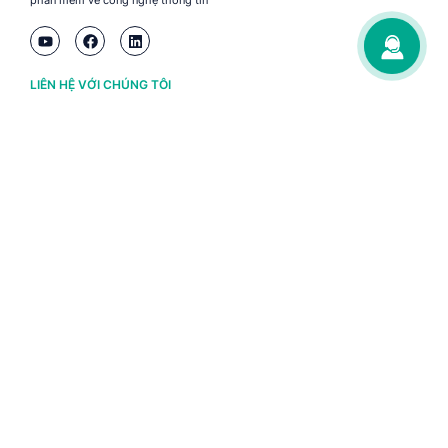
phần mềm về công nghệ thông tin
LIÊN HỆ VỚI CHÚNG TÔI
Hà Nội
(+84) 243 776 2472
Đà Nẵng
(+84) 236 363 3733
Tp. HCM
(+84) 283 930 3352
VỀ BRAVO
Thông tin chủ sở hữu
Chính sách và điều khoản
Chứng nhận bản quyền phần mềm BRAVO