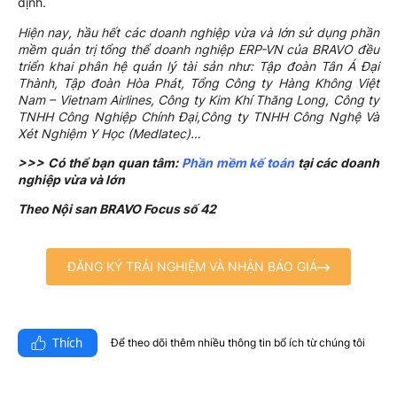
định.
Hiện nay, hầu hết các doanh nghiệp vừa và lớn sử dụng phần
mềm quản trị tổng thể doanh nghiệp ERP-VN của BRAVO đều
triển khai phân hệ quản lý tài sản như: Tập đoàn Tân Á Đại
Thành, Tập đoàn Hòa Phát, Tổng Công ty Hàng Không Việt
Nam – Vietnam Airlines, Công ty Kim Khí Thăng Long, Công ty
TNHH Công Nghiệp Chính Đại,Công ty TNHH Công Nghệ Và
Xét Nghiệm Y Học (Medlatec)…
>>> Có thể bạn quan tâm:
Phần mềm kế toán
tại các doanh
nghiệp vừa và lớn
Theo Nội san BRAVO Focus số 42
ĐĂNG KÝ TRẢI NGHIỆM VÀ NHẬN BÁO GIÁ
Thích
Để theo dõi thêm nhiều thông tin bổ ích từ chúng tôi​