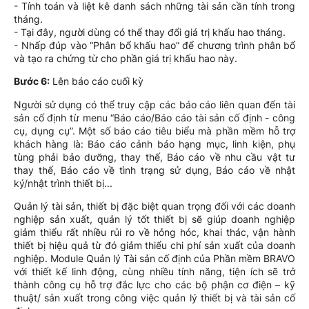
- Tính toán và liệt kê danh sách những tài sản cần tính trong
tháng.
- Tại đây, người dùng có thể thay đổi giá trị khấu hao tháng.
- Nhấp đúp vào “Phân bổ khấu hao” để chương trình phân bổ
và tạo ra chứng từ cho phần giá trị khấu hao này.
Bước 6:
Lên báo cáo cuối kỳ
Người sử dụng có thể truy cập các báo cáo liên quan đến tài
sản cố định từ menu “Báo cáo/Báo cáo tài sản cố định - công
cụ, dụng cụ”. Một số báo cáo tiêu biểu mà phần mềm hỗ trợ
khách hàng là: Báo cáo cảnh báo hạng mục, linh kiện, phụ
tùng phải bảo dưỡng, thay thế, Báo cáo về nhu cầu vật tư
thay thế, Báo cáo về tình trạng sử dụng, Báo cáo về nhật
ký/nhật trình thiết bị...
Quản lý tài sản, thiết bị đặc biệt quan trọng đối với các doanh
nghiệp sản xuất, quản lý tốt thiết bị sẽ giúp doanh nghiệp
giảm thiểu rất nhiều rủi ro về hỏng hóc, khai thác, vận hành
thiết bị hiệu quả từ đó giảm thiểu chi phí sản xuất của doanh
nghiệp. Module Quản lý Tài sản cố định của Phần mềm BRAVO
với thiết kế linh động, cùng nhiều tính năng, tiện ích sẽ trở
thành công cụ hỗ trợ đắc lực cho các bộ phận cơ điện – kỹ
thuật/ sản xuất trong công việc quản lý thiết bị và tài sản cố