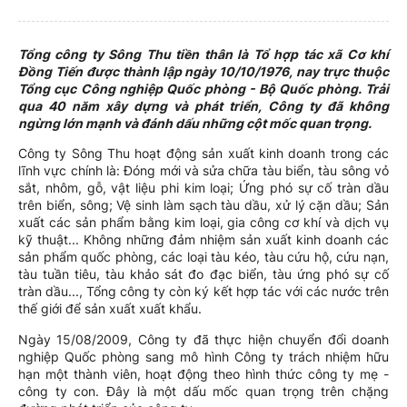
Tổng công ty Sông Thu tiền thân là Tổ hợp tác xã Cơ khí
Đồng Tiến được thành lập ngày 10/10/1976, nay trực thuộc
Tổng cục Công nghiệp Quốc phòng - Bộ Quốc phòng. Trải
qua 40 năm xây dựng và phát triển, Công ty đã không
ngừng lớn mạnh và đánh dấu những cột mốc quan trọng.
Công ty Sông Thu hoạt động sản xuất kinh doanh trong các
lĩnh vực chính là: Đóng mới và sửa chữa tàu biển, tàu sông vỏ
sắt, nhôm, gỗ, vật liệu phi kim loại; Ứng phó sự cố tràn dầu
trên biển, sông; Vệ sinh làm sạch tàu dầu, xử lý cặn dầu; Sản
xuất các sản phẩm bằng kim loại, gia công cơ khí và dịch vụ
kỹ thuật... Không những đảm nhiệm sản xuất kinh doanh các
sản phẩm quốc phòng, các loại tàu kéo, tàu cứu hộ, cứu nạn,
tàu tuần tiêu, tàu khảo sát đo đạc biển, tàu ứng phó sự cố
tràn dầu..., Tổng công ty còn ký kết hợp tác với các nước trên
thế giới để sản xuất xuất khẩu.
Ngày 15/08/2009, Công ty đã thực hiện chuyển đổi doanh
nghiệp Quốc phòng sang mô hình Công ty trách nhiệm hữu
hạn một thành viên, hoạt động theo hình thức công ty mẹ -
công ty con. Đây là một dấu mốc quan trọng trên chặng