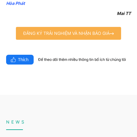
Hòa Phát
Mai TT
ĐĂNG KÝ TRẢI NGHIỆM VÀ NHẬN BÁO GIÁ
Thích
Để theo dõi thêm nhiều thông tin bổ ích từ chúng tôi​
NEWS