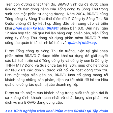
Trên con đường phát triển đó, BRAVO vinh dự đã được chọn
làm người bạn đồng hành của Tổng công ty Sông Thu trong
suốt hơn một phần tư chặng đường. Năm 2004, BRAVO cùng
Tổng công ty Sông Thu thời điểm đó là Công ty Sông Thu Bộ
Quốc phòng đã ký kết hợp đồng đầu tiên cung cấp và triển
khai
phần mềm kế toán BRAVO
phiên bản 6.0. Đến nay, gần
12 năm hợp tác, đã qua hai lần nâng cấp phiên bản, hiện Tổng
công ty Sông Thu đang sử dụng phần mềm BRAVO 7 cho
công tác quản trị tài chính kế toán và
quản trị nhân sự
.
Được Tổng công ty Sông Thu tin tưởng, hiện tại giải pháp
phần mềm BRAVO 7 được triển khai sử dụng để giải quyết
các bài toán trên cả ở Tổng công ty và công ty con là Công ty
TNHH MTV Đóng và Sửa chữa tàu Hải Sơn, giúp cho hệ thống
dữ liệu giữa các đơn vị được kết nối và hoạt động trơn tru.
Hơn một thập niên gắn bó, BRAVO luôn cố gắng mang tới
khách hàng những sản phẩm, dịch vụ tốt nhất để hỗ trợ hiệu
quả cho công tác quản trị của doanh nghiệp.
Được sự tín nhiệm của khách hàng trong suốt thời gian dài là
sự khẳng định khách quan nhất về chất lượng sản phẩm và
dịch vụ mà BRAVO đang cung cấp.
>>>
Kinh nghiệm triển khai Phần mềm BRAVO tại Tập đoàn