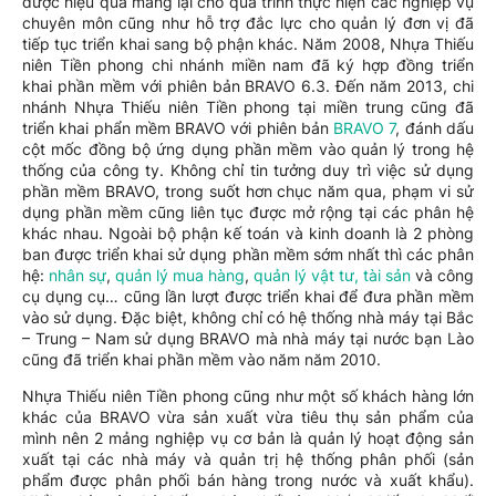
được hiệu quả mang lại cho quá trình thực hiện các nghiệp vụ
chuyên môn cũng như hỗ trợ đắc lực cho quản lý đơn vị đã
tiếp tục triển khai sang bộ phận khác. Năm 2008, Nhựa Thiếu
niên Tiền phong chi nhánh miền nam đã ký hợp đồng triển
khai phần mềm với phiên bản BRAVO 6.3. Đến năm 2013, chi
nhánh Nhựa Thiếu niên Tiền phong tại miền trung cũng đã
triển khai phẩn mềm BRAVO với phiên bản
BRAVO 7
, đánh dấu
cột mốc đồng bộ ứng dụng phần mềm vào quản lý trong hệ
thống của công ty. Không chỉ tin tưởng duy trì việc sử dụng
phần mềm BRAVO, trong suốt hơn chục năm qua, phạm vi sử
dụng phần mềm cũng liên tục được mở rộng tại các phân hệ
khác nhau. Ngoài bộ phận kế toán và kinh doanh là 2 phòng
ban được triển khai sử dụng phần mềm sớm nhất thì các phân
hệ:
nhân sự
,
quản lý mua hàng
,
quản lý vật tư, tài sản
và công
cụ dụng cụ… cũng lần lượt được triển khai để đưa phần mềm
vào sử dụng. Đặc biệt, không chỉ có hệ thống nhà máy tại Bắc
– Trung – Nam sử dụng BRAVO mà nhà máy tại nước bạn Lào
cũng đã triển khai phần mềm vào năm năm 2010.
Nhựa Thiếu niên Tiền phong cũng như một số khách hàng lớn
khác của BRAVO vừa sản xuất vừa tiêu thụ sản phẩm của
mình nên 2 mảng nghiệp vụ cơ bản là quản lý hoạt động sản
xuất tại các nhà máy và quản trị hệ thống phân phối (sản
phẩm được phân phối bán hàng trong nước và xuất khẩu).