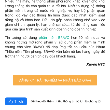
Nhiều nhà máy, hệ thống phân phối rộng khắp khiến cho khối
lượng thông tin cần quản trị là rất lớn. Nhờ áp dụng hệ thống
phần mềm trong cả nước và nghiệp vụ hay bộ phận quan
trọng, do vậy các thông tin luôn được cập nhật, kiểm soát
đồng bộ và khoa học. Điều đó góp phần không nhỏ vào việc
giảm chi phí quản lý, hạn chế sai sót… từ đó nâng cao hiệu
quả của quá trình sản xuất kinh doanh cho doanh nghiệp.
Tin tưởng sử dụng
phần mềm BRAVO
hơn 10 năm qua và
không ngừng mở rộng phạm vi sử dụng phần mềm là minh
chứng cho việc BRAVO đã đáp ứng tốt nhu cầu của Nhựa
Thiếu niên Tiền phong. BRAVO vẫn luôn nỗ lực hàng ngày để
trở thành người bạn tin cậy của khách hàng.
Xuyên NTC
ĐĂNG KÝ TRẢI NGHIỆM VÀ NHẬN BÁO GIÁ
Thích
Để theo dõi thêm nhiều thông tin bổ ích từ chúng tôi​