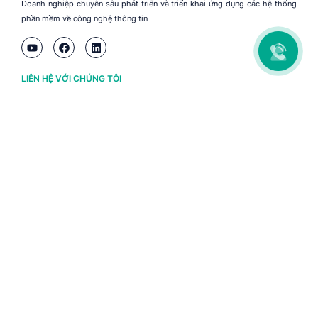
Doanh nghiệp chuyên sâu phát triển và triển khai ứng dụng các hệ thống
phần mềm về công nghệ thông tin
LIÊN HỆ VỚI CHÚNG TÔI
Hà Nội
(+84) 243 776 2472
Đà Nẵng
(+84) 236 363 3733
Tp. HCM
(+84) 283 930 3352
VỀ BRAVO
Thông tin chủ sở hữu
Chính sách và điều khoản
Chứng nhận bản quyền phần mềm BRAVO