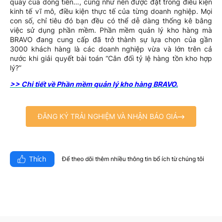
quay của dòng tiền…, cũng như nên được đặt trong điều kiện
kinh tế vĩ mô, điều kiện thực tế của từng doanh nghiệp. Mọi
con số, chỉ tiêu đó bạn đều có thể dễ dàng thống kê bằng
việc sử dụng phần mềm. Phần mềm quản lý kho hàng mà
BRAVO đang cung cấp đã trở thành sự lựa chọn của gần
3000 khách hàng là các doanh nghiệp vừa và lớn trên cả
nước khi giải quyết bài toán “Cân đối tỷ lệ hàng tồn kho hợp
lý?”
>> Chi tiết về Phần mềm quản lý kho hàng BRAVO.
ĐĂNG KÝ TRẢI NGHIỆM VÀ NHẬN BÁO GIÁ
Thích
Để theo dõi thêm nhiều thông tin bổ ích từ chúng tôi​