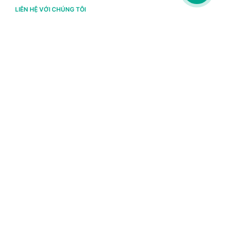
LIÊN HỆ VỚI CHÚNG TÔI
Hà Nội
(+84) 243 776 2472
Đà Nẵng
(+84) 236 363 3733
Tp. HCM
(+84) 283 930 3352
VỀ BRAVO
Thông tin chủ sở hữu
Chính sách và điều khoản
Chứng nhận bản quyền phần mềm BRAVO
Chính sách dữ liệu cá nhân
Danh sách tác giả