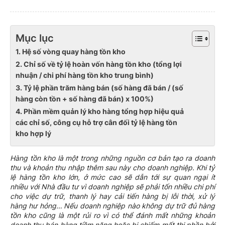
Mục lục
1. Hệ số vòng quay hàng tồn kho
2. Chỉ số về tỷ lệ hoàn vốn hàng tồn kho (tổng lợi
nhuận / chi phí hàng tồn kho trung bình)
3. Tỷ lệ phần trăm hàng bán (số hàng đã bán / (số
hàng còn tồn + số hàng đã bán) x 100%)
4. Phần mềm quản lý kho hàng tổng hợp hiệu quả
các chỉ số, công cụ hỗ trợ cân đối tỷ lệ hàng tồn
kho hợp lý
Hàng tồn kho là một trong những nguồn cơ bản tạo ra doanh
thu và khoản thu nhập thêm sau này cho doanh nghiệp. Khi tỷ
lệ hàng tồn kho lớn, ở mức cao sẽ dẫn tới sự quan ngại ít
nhiều với Nhà đầu tư vì doanh nghiệp sẽ phải tốn nhiều chi phí
cho việc dự trữ, thanh lý hay cải tiến hàng bị lỗi thời, xử lý
hàng hư hỏng… Nếu doanh nghiệp nào không dự trữ đủ hàng
tồn kho cũng là một rủi ro vì có thể đánh mất những khoản
doanh thu bán hàng tiềm năng hoặc bị chiếm mất thị phần bởi