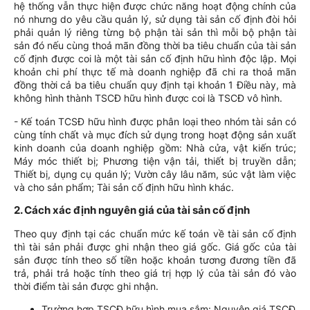
hệ thống vẫn thực hiện được chức năng hoạt động chính của
nó nhưng do yêu cầu quản lý, sử dụng tài sản cố định đòi hỏi
phải quản lý riêng từng bộ phận tài sản thì mỗi bộ phận tài
sản đó nếu cùng thoả mãn đồng thời ba tiêu chuẩn của tài sản
cố định được coi là một tài sản cố định hữu hình độc lập. Mọi
khoản chi phí thực tế mà doanh nghiệp đã chi ra thoả mãn
đồng thời cả ba tiêu chuẩn quy định tại khoản 1 Điều này, mà
không hình thành TSCĐ hữu hình được coi là TSCĐ vô hình.
- Kế toán TCSĐ hữu hình được phân loại theo nhóm tài sản có
cùng tính chất và mục đích sử dụng trong hoạt động sản xuất
kinh doanh của doanh nghiệp gồm: Nhà cửa, vật kiến trúc;
Máy móc thiết bị; Phương tiện vận tải, thiết bị truyền dẫn;
Thiết bị, dụng cụ quản lý; Vườn cây lâu năm, súc vật làm việc
và cho sản phẩm; Tài sản cố định hữu hình khác.
2. Cách xác định nguyên giá của tài sản cố định
Theo quy định tại các chuẩn mức kế toán về tài sản cố định
thì tài sản phải được ghi nhận theo giá gốc. Giá gốc của tài
sản được tính theo số tiền hoặc khoản tương đương tiền đã
trả, phải trả hoặc tính theo giá trị hợp lý của tài sản đó vào
thời điểm tài sản được ghi nhận.
Trường hợp TSCĐ hữu hình mua sắm: Nguyên giá TSCĐ