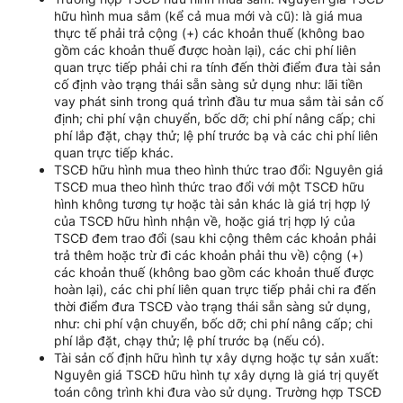
hữu hình mua sắm (kể cả mua mới và cũ): là giá mua
thực tế phải trả cộng (+) các khoản thuế (không bao
gồm các khoản thuế được hoàn lại), các chi phí liên
quan trực tiếp phải chi ra tính đến thời điểm đưa tài sản
cố định vào trạng thái sẵn sàng sử dụng như: lãi tiền
vay phát sinh trong quá trình đầu tư mua sắm tài sản cố
định; chi phí vận chuyển, bốc dỡ; chi phí nâng cấp; chi
phí lắp đặt, chạy thử; lệ phí trước bạ và các chi phí liên
quan trực tiếp khác.
TSCĐ hữu hình mua theo hình thức trao đổi: Nguyên giá
TSCĐ mua theo hình thức trao đổi với một TSCĐ hữu
hình không tương tự hoặc tài sản khác là giá trị hợp lý
của TSCĐ hữu hình nhận về, hoặc giá trị hợp lý của
TSCĐ đem trao đổi (sau khi cộng thêm các khoản phải
trả thêm hoặc trừ đi các khoản phải thu về) cộng (+)
các khoản thuế (không bao gồm các khoản thuế được
hoàn lại), các chi phí liên quan trực tiếp phải chi ra đến
thời điểm đưa TSCĐ vào trạng thái sẵn sàng sử dụng,
như: chi phí vận chuyển, bốc dỡ; chi phí nâng cấp; chi
phí lắp đặt, chạy thử; lệ phí trước bạ (nếu có).
Tài sản cố định hữu hình tự xây dựng hoặc tự sản xuất:
Nguyên giá TSCĐ hữu hình tự xây dựng là giá trị quyết
toán công trình khi đưa vào sử dụng. Trường hợp TSCĐ