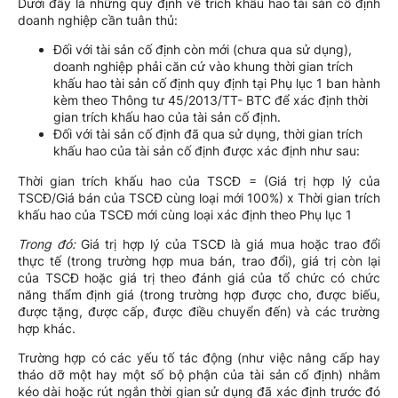
Dưới đây là những quy định về trích khấu hao tài sản cố định
doanh nghiệp cần tuân thủ:
Đối với tài sản cố định còn mới (chưa qua sử dụng),
doanh nghiệp phải căn cứ vào khung thời gian trích
khấu hao tài sản cố định quy định tại Phụ lục 1 ban hành
kèm theo Thông tư 45/2013/TT- BTC để xác định thời
gian trích khấu hao của tài sản cố định.
Đối với tài sản cố định đã qua sử dụng, thời gian trích
khấu hao của tài sản cố định được xác định như sau:
Thời gian trích khấu hao của TSCĐ = (Giá trị hợp lý của
TSCĐ/Giá bán của TSCĐ cùng loại mới 100%) x Thời gian trích
khấu hao của TSCĐ mới cùng loại xác định theo Phụ lục 1
Trong đó:
Giá trị hợp lý của TSCĐ là giá mua hoặc trao đổi
thực tế (trong trường hợp mua bán, trao đổi), giá trị còn lại
của TSCĐ hoặc giá trị theo đánh giá của tổ chức có chức
năng thẩm định giá (trong trường hợp được cho, được biếu,
được tặng, được cấp, được điều chuyển đến) và các trường
hợp khác.
Trường hợp có các yếu tố tác động (như việc nâng cấp hay
tháo dỡ một hay một số bộ phận của tài sản cố định) nhằm
kéo dài hoặc rút ngắn thời gian sử dụng đã xác định trước đó