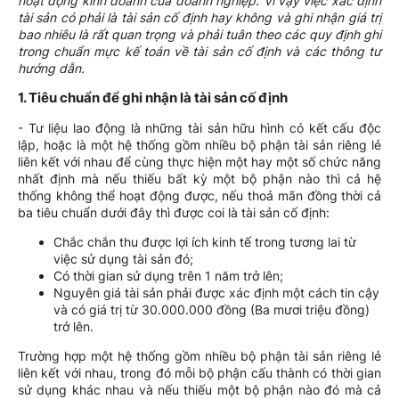
hoạt động kinh doanh của doanh nghiệp.
Vì vậy việc xác định
tài sản có phải là tài sản cố định hay không và ghi nhận giá trị
bao nhiêu là rất quan trọng và phải tuân theo các quy định ghi
trong chuẩn mực kế toán về tài sản cố định và các thông tư
hướng dẫn.
1. Tiêu chuẩn để ghi nhận là tài sản cố định
- Tư liệu lao động là những tài sản hữu hình có kết cấu độc
lập, hoặc là một hệ thống gồm nhiều bộ phận tài sản riêng lẻ
liên kết với nhau để cùng thực hiện một hay một số chức năng
nhất định mà nếu thiếu bất kỳ một bộ phận nào thì cả hệ
thống không thể hoạt động được, nếu thoả mãn đồng thời cả
ba tiêu chuẩn dưới đây thì được coi là tài sản cố định:
Chắc chắn thu được lợi ích kinh tế trong tương lai từ
việc sử dụng tài sản đó;
Có thời gian sử dụng trên 1 năm trở lên;
Nguyên giá tài sản phải được xác định một cách tin cậy
và có giá trị từ 30.000.000 đồng (Ba mươi triệu đồng)
trở lên.
Trường hợp một hệ thống gồm nhiều bộ phận tài sản riêng lẻ
liên kết với nhau, trong đó mỗi bộ phận cấu thành có thời gian
sử dụng khác nhau và nếu thiếu một bộ phận nào đó mà cả