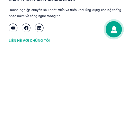
Doanh nghiệp chuyên sâu phát triển và triển khai ứng dụng các hệ thống
phần mềm về công nghệ thông tin
LIÊN HỆ VỚI CHÚNG TÔI
Hà Nội
(+84) 243 776 2472
Đà Nẵng
(+84) 236 363 3733
Tp. HCM
(+84) 283 930 3352
VỀ BRAVO
Thông tin chủ sở hữu