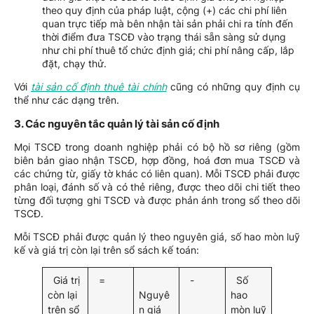
theo quy định của pháp luật, cộng (+) các chi phí liên
quan trực tiếp mà bên nhận tài sản phải chi ra tính đến
thời điểm đưa TSCĐ vào trạng thái sẵn sàng sử dụng
như chi phí thuê tổ chức định giá; chi phí nâng cấp, lắp
đặt, chạy thử.
Với
tài sản cố định thuê tài chính
cũng có những quy định cụ
thể như các dạng trên.
3. Các nguyên tắc quản lý tài sản cố định
Mọi TSCĐ trong doanh nghiệp phải có bộ hồ sơ riêng (gồm
biên bản giao nhận TSCĐ, hợp đồng, hoá đơn mua TSCĐ và
các chứng từ, giấy tờ khác có liên quan). Mỗi TSCĐ phải được
phân loại, đánh số và có thẻ riêng, được theo dõi chi tiết theo
từng đối tượng ghi TSCĐ và được phản ánh trong sổ theo dõi
TSCĐ.
Mỗi TSCĐ phải được quản lý theo nguyên giá, số hao mòn luỹ
kế và giá trị còn lại trên sổ sách kế toán:
Giá trị
=
-
Số
còn lại
Nguyê
hao
trên sổ
n giá
mòn luỹ