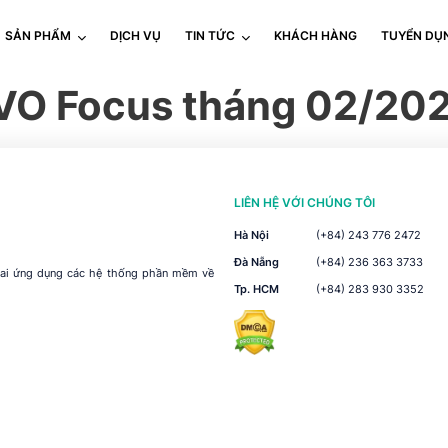
SẢN PHẨM
DỊCH VỤ
TIN TỨC
KHÁCH HÀNG
TUYỂN DỤ
VO Focus tháng 02/20
LIÊN HỆ VỚI CHÚNG TÔI
Hà Nội
(+84) 243 776 2472
Đà Nẵng
(+84) 236 363 3733
khai ứng dụng các hệ thống phần mềm về
Tp. HCM
(+84) 283 930 3352