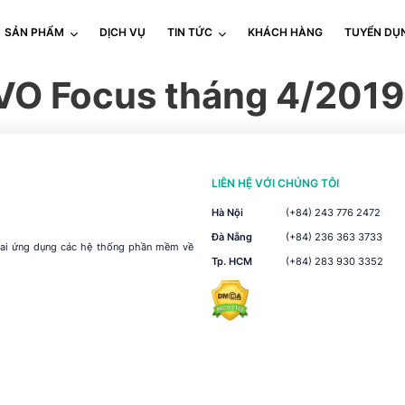
SẢN PHẨM
DỊCH VỤ
TIN TỨC
KHÁCH HÀNG
TUYỂN DỤ
VO Focus tháng 4/2019
LIÊN HỆ VỚI CHÚNG TÔI
Hà Nội
(+84) 243 776 2472
Đà Nẵng
(+84) 236 363 3733
khai ứng dụng các hệ thống phần mềm về
Tp. HCM
(+84) 283 930 3352