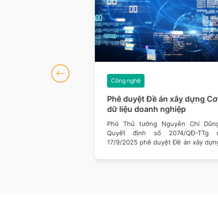
Công nghệ
sách công nghệ tác
Phê duyệt Đề án xây dựng Cơ
ời dân năm 2026
dữ liệu doanh nghiệp
 nhiều thay đổi trong
Phó Thủ tướng Nguyễn Chí Dũn
 tiếp cận và sử dụng
Quyết định số 2074/QĐ-TTg 
ột loạt chính sách mới
17/9/2025 phê duyệt Đề án xây dựn
sở dữ liệu doanh nghiệp.