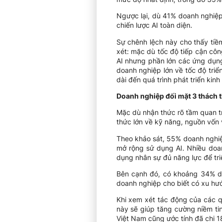
Ngược lại, dù 41% doanh nghiệp
chiến lược AI toàn diện.
Sự chênh lệch này cho thấy tiề
xét: mặc dù tốc độ tiếp cận côn
AI nhưng phần lớn các ứng dụng
doanh nghiệp lớn về tốc độ triển
dài đến quá trình phát triển kinh
Doanh nghiệp đối mặt 3 thách t
Mặc dù nhận thức rõ tầm quan t
thức lớn về kỹ năng, nguồn vốn 
Theo khảo sát, 55% doanh nghiệ
mở rộng sử dụng AI. Nhiều doa
dụng nhân sự đủ năng lực để tri
Bên cạnh đó, có khoảng 34% do
doanh nghiệp cho biết có xu hư
Khi xem xét tác động của các q
này sẽ giúp tăng cường niềm ti
Việt Nam cũng ước tính đã chi 1