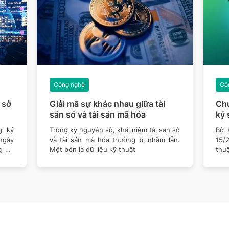
Công nghệ
Cô
 sở
Giải mã sự khác nhau giữa tài
Chu
sản số và tài sản mã hóa
ký 
điệ
g ký
Trong kỷ nguyên số, khái niệm tài sản số
Bộ 
ngày
và tài sản mã hóa thường bị nhầm lẫn.
15/
g Cơ
Một bên là dữ liệu kỹ thuật
thu
mềm