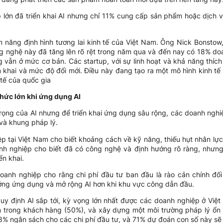
 lớn đã triển khai AI nhưng chỉ 11% cung cấp sản phẩm hoặc dịch vụ
m năng định hình tương lai kinh tế của Việt Nam. Ông Nick Bonstow
g nghệ này đã tăng lên rõ rệt trong năm qua và đến nay có 18% doa
 vẫn ở mức cơ bản. Các startup, với sự linh hoạt và khả năng thíc
 khai và mức độ đổi mới. Điều này đang tạo ra một mô hình kinh tế A
 tế của quốc gia
hức lớn khi ứng dụng AI
rọng của AI nhưng để triển khai ứng dụng sâu rộng, các doanh nghiệ
và khung pháp lý.
p tại Việt Nam cho biết khoảng cách về kỹ năng, thiếu hụt nhân lự
nh nghiệp cho biết đã có công nghệ và định hướng rõ ràng, nhưng
ển khai.
anh nghiệp cho rằng chi phí đầu tư ban đầu là rào cản chính đối
ớng ứng dụng và mở rộng AI hơn khi khu vực công dẫn đầu.
uy định AI sắp tới, kỳ vọng lớn nhất được các doanh nghiệp ở Việt
n trong khách hàng (50%), và xây dựng một môi trường pháp lý ổn
8% ngân sách cho các chi phí đầu tư, và 71% dự đoán con số này sẽ t