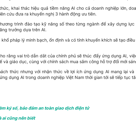
thức, khai thác hiệu quả tiềm năng AI cho cả doanh nghiệp lớn, d
iên cứu đưa ra khuyến nghị 3 hành động ưu tiên.
hương trình đào tạo kỹ năng số theo từng ngành để xây dựng lực 
tăng trưởng dựa trên AI.
n khổ pháp lý minh bạch, ổn định và có tính khuyến khích sẽ tạo điề
ho rằng vai trò dẫn dắt của chính phủ sẽ thúc đẩy ứng dụng AI, vi
ế và giáo dục, cùng với chính sách mua sắm công hỗ trợ đổi mới sáng
ch thức nhưng với nhận thức về lợi ích ứng dụng AI mang lại và
ứng dụng AI trong doanh nghiệp Việt Nam thời gian tới sẽ tiếp tục t
m ký số, bảo đảm an toàn giao dịch điện tử
à ai cũng nên biết