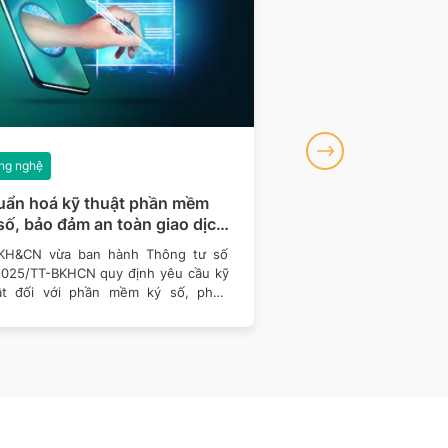
ng nghệ
Công nghệ
ẩn hoá kỹ thuật phần mềm
Hướng dẫn đổi thẻ
số, bảo đảm an toàn giao dịch
miễn phí trên VNeID
n tử
địa giới hành chính
KH&CN vừa ban hành Thông tư số
Sau khi nhiều địa phươ
2025/TT-BKHCN quy định yêu cầu kỹ
địa giới hành chính, 
ật đối với phần mềm ký số, phần
cầu cập nhật địa chỉ tr
 kiểm tra