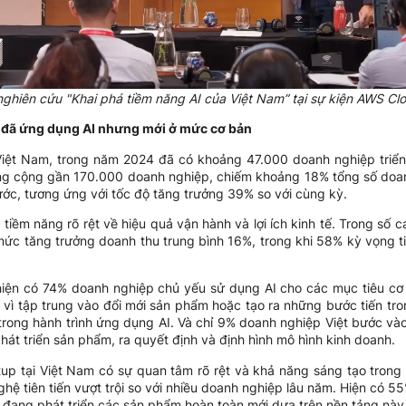
ghiên cứu "Khai phá tiềm năng AI của Việt Nam” tại sự kiện AWS C
 đã ứng dụng AI nhưng mới ở mức cơ bản
 Việt Nam, trong năm 2024 đã có khoảng 47.000 doanh nghiệp triển
ổng cộng gần 170.000 doanh nghiệp, chiếm khoảng 18% tổng số doa
ớc, tương ứng với tốc độ tăng trưởng 39% so với cùng kỳ.
iềm năng rõ rệt về hiệu quả vận hành và lợi ích kinh tế. Trong số c
ức tăng trưởng doanh thu trung bình 16%, trong khi 58% kỳ vọng tiế
 hiện có 74% doanh nghiệp chủ yếu sử dụng AI cho các mục tiêu c
ay vì tập trung vào đổi mới sản phẩm hoặc tạo ra những bước tiến t
trong hành trình ứng dụng AI. Và chỉ 9% doanh nghiệp Việt bước vào
 phát triển sản phẩm, ra quyết định và định hình mô hình kinh doanh.
up tại Việt Nam có sự quan tâm rõ rệt và khả năng sáng tạo trong 
hệ tiên tiến vượt trội so với nhiều doanh nghiệp lâu năm. Hiện có 5
 đang phát triển các sản phẩm hoàn toàn mới dựa trên nền tảng này