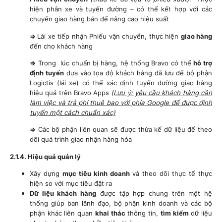
hiện phân xe và tuyến đường – có thể kết hợp với các
chuyến giao hàng bán để nâng cao hiệu suất
=>
Lái xe tiếp nhận Phiếu vận chuyển, thực hiện
giao hàng
đến cho khách hàng
=>
Trong lúc chuẩn bị hàng, hệ thống Bravo có thể
hỗ trợ
định tuyến
dựa vào tọa độ khách hàng đã lưu để bộ phận
Logictis (lái xe) có thể xác định tuyến đường giao hàng
hiệu quả trên Bravo Apps
(
Lưu ý: yêu cầu khách hàng cần
làm việc và trả phí thuê bao với phía Google để được định
tuyến một cách chuẩn xác)
=>
Các bộ phận liên quan sẽ được thừa kế dữ liệu để theo
dõi quá trình giao nhận hàng hóa
2.1.4. Hiệu quả quản lý
Xây dựng
mục tiêu kinh doanh
và theo dõi thực tế thực
hiện so với mục tiêu đặt ra
Dữ liệu khách hàng
được tập hợp chung trên một hệ
thống giúp ban lãnh đạo, bộ phận kinh doanh và các bộ
phận khác liên quan
khai thác
thông tin,
tìm kiếm
dữ liệu