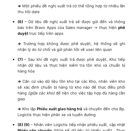
=>
Một phiếu đề nghị xuất trả có thể tổng hợp từ nhiều lần
thu hồi date
(6)
– Dữ liệu đề nghị xuất trả sẽ được gửi đến và thông
báo trên Bravo Apps của Sales manager → thực hiện
phê
duyệt
trực tiếp trên apps
=>
Trường hợp không được phê duyệt, hệ thống sẽ ghi
nhận lý do từ chối và gửi phản hồi về user liên quan
(7)
– Sau khi đề nghị xuất trả được phê duyệt, Kho tiếp
nhận dữ liệu và thực hiện kiểm tra tồn kho và chuẩn bị
hàng hóa
=>
Căn cứ vào dữ liệu tồn kho tại các Kho, nhân viên kho
sẽ xác định chuẩn bị hàng từ kho nào để thực điều phối
hàng
(giữa các kho)
để tiện cho việc tập hợp đủ hàng cần
giao
=>
Kho lập
Phiếu
xuất giao hàng trả
và chuyển đến cho Bp.
Logictis thực hiện phân xe và tuyến đường
(8) (9)
– Nhân viên Logictis tiếp nhận phiếu xuất, cập nhật
Phiếu vận chuyển
(thừa kế dữ liệu từ phiếu xuất)
. Thực