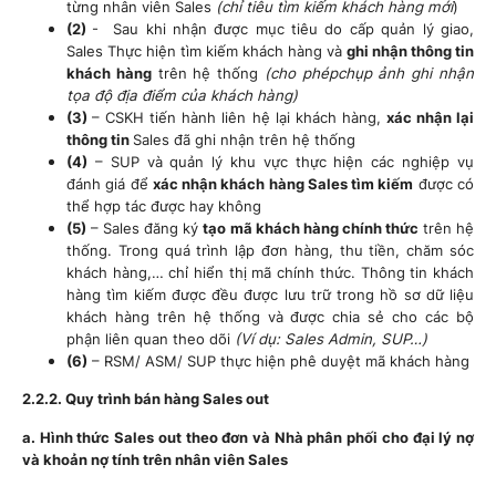
từng nhân viên Sales
(chỉ tiêu tìm kiếm khách hàng mới
)
(2)
- Sau khi nhận được mục tiêu do cấp quản lý giao,
Sales Thực hiện tìm kiếm khách hàng và
ghi nhận thông tin
khách hàng
trên hệ thống
(cho phépchụp ảnh ghi nhận
tọa độ địa điểm của khách hàng)
(3)
– CSKH tiến hành liên hệ lại khách hàng,
xác nhận lại
thông tin
Sales đã ghi nhận trên hệ thống
(4)
– SUP và quản lý khu vực thực hiện các nghiệp vụ
đánh giá để
xác nhận khách hàng Sales tìm kiếm
được có
thể hợp tác được hay không
(5)
– Sales đăng ký
tạo mã khách hàng chính thức
trên hệ
thống. Trong quá trình lập đơn hàng, thu tiền, chăm sóc
khách hàng,… chỉ hiển thị mã chính thức. Thông tin khách
hàng tìm kiếm được đều được lưu trữ trong hồ sơ dữ liệu
khách hàng trên hệ thống và được chia sẻ cho các bộ
phận liên quan theo dõi
(Ví dụ: Sales Admin, SUP…)
(6)
– RSM/ ASM/ SUP thực hiện phê duyệt mã khách hàng
2.2.2. Quy trình bán hàng Sales out
a. Hình thức Sales out theo đơn và Nhà phân phối cho đại lý nợ
và khoản nợ tính trên nhân viên Sales