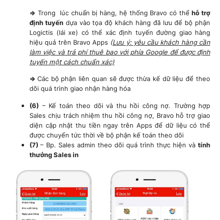
=>
Trong lúc chuẩn bị hàng, hệ thống Bravo có thể
hỗ trợ
định tuyến
dựa vào tọa độ khách hàng đã lưu để bộ phận
Logictis (lái xe) có thể xác định tuyến đường giao hàng
hiệu quả trên Bravo Apps
(
Lưu ý: yêu cầu khách hàng cần
làm việc và trả phí thuê bao với phía Google để được định
tuyến một cách chuẩn xác)
=>
Các bộ phận liên quan sẽ được thừa kế dữ liệu để theo
dõi quá trình giao nhận hàng hóa
(6)
– Kế toán theo dõi và thu hồi công nợ. Trường hợp
Sales chịu trách nhiệm thu hồi công nợ, Bravo hỗ trợ giao
diện cập nhật thu tiền ngay trên Apps để dữ liệu có thể
được chuyển tức thời về bộ phận kế toán theo dõi
(7)
– Bp. Sales admin theo dõi quá trình thực hiện và
tính
thưởng Sales in