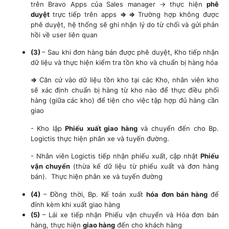
trên Bravo Apps của Sales manager → thực hiện
phê
duyệt
trực tiếp trên apps
=> =>
Trường hợp không được
phê duyệt, hệ thống sẽ ghi nhận lý do từ chối và gửi phản
hồi về user liên quan
(3)
– Sau khi đơn hàng bán được phê duyệt, Kho tiếp nhận
dữ liệu và thực hiện kiểm tra tồn kho và chuẩn bị hàng hóa
=>
Căn cứ vào dữ liệu tồn kho tại các Kho, nhân viên kho
sẽ xác định chuẩn bị hàng từ kho nào để thực điều phối
hàng (giữa các kho) để tiện cho việc tập hợp đủ hàng cần
giao
- Kho lập
Phiếu
xuất giao hàng
và chuyển đến cho Bp.
Logictis thực hiện phân xe và tuyến đường.
- Nhân viên Logictis tiếp nhận phiếu xuất, cập nhật
Phiếu
vận chuyển
(thừa kế dữ liệu từ phiếu xuất và đơn hàng
bán). Thực hiện phân xe và tuyến đường
(4)
– Đồng thời, Bp. Kế toán xuất
hóa đơn bán hàng
để
đính kèm khi xuất giao hàng
(5)
– Lái xe tiếp nhận Phiếu vận chuyển và Hóa đơn bán
hàng, thực hiện
giao hàng
đến cho khách hàng