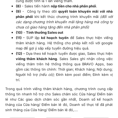
cũng được tính là 1 lần viếng thăm.
(8)
- Sales tiến hành
nộp tiền cho nhà phân phối
.
(9)
- Công ty theo dõi
quyết toán khuyến mãi với nhà
phân phối
khi kết thúc chương trình khuyến mãi
(đối với
các dạng chương trình khuyến mãi tặng hàng mà công ty
chưa có giao hàng tặng đến nhà phân phối)
(10)
-
Tính thưởng Sales out
(11)
– SUP lập
kế hoạch tuyến
để Sales thực hiện viếng
thăm khách hàng. Hệ thống cho phép kết nối với google
map để gợi ý sắp xếp tuyến đường hiệu quả.
(12)
–
Dựa theo kế hoạch tuyến được giao, Sales thực hiện
viếng thăm khách hàng
. Sales Sales ghi nhận công việc
viếng thăm trên hệ thống thông qua BRAVO Apps, bao
gồm các thông tin chính: Thời gian; Khách hàng; Nội dung;
Người hỗ trợ
(nếu có);
Đính kèm post điểm; Đính kèm vị
trí.
Trong quá trình viếng thăm khách hàng, chương trình cung cấp
thông tin nhanh hỗ trợ cho Sales chăm sóc Cửa hàng/ Điểm bán
lẻ như Các giao dịch chăm sóc gần nhất, Doanh số kế hoạch
tháng của Cửa hàng/ Điểm bán lẻ đó, Doanh số thực tế đã phát
sinh tháng của Cửa hàng/ Điểm bán lẻ đó,….