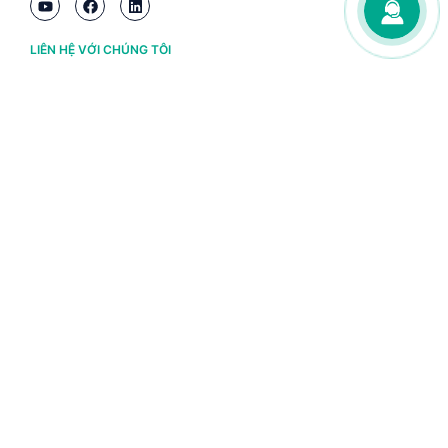
LIÊN HỆ VỚI CHÚNG TÔI
Hà Nội
(+84) 243 776 2472
Đà Nẵng
(+84) 236 363 3733
Tp. HCM
(+84) 283 930 3352
VỀ BRAVO
Thông tin chủ sở hữu
Chính sách và điều khoản
Chứng nhận bản quyền phần mềm BRAVO
Chính sách dữ liệu cá nhân