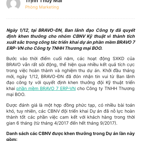
Trịnh Thúy Mai
Phòng Marketing
Ngày 1/12, tại BRAVO-ĐN, Ban lãnh đạo Công ty đã quyết
định khen thưởng cho nhóm CBNV Kỹ thuật vì thành tích
xuất sắc trong công tác triển khai dự án phần mềm BRAVO 7
ERP-VN cho Công ty TNHH Thương mại BOO.
Bước vào thời điểm cuối năm, các hoạt động SXKD của
BRAVO vẫn rất sôi động, thể hiện qua nhiều kết quả tích cực
trong việc hoàn thành và nghiệm thu dự án. Khởi đầu tháng
mới, ngày 1/12, BRAVO-ĐN đã đón nhận tin vui từ Ban lãnh
đạo công ty với quyết định khen thưởng đội Kỹ thuật triển
khai
phần mềm BRAVO 7 ERP-VN
cho Công ty TNHH Thương
mại BOO.
Được đánh giá là một hợp đồng phức tạp, có nhiều bài toán
khó, tuy nhiên, các CBNV đội triển khai Dự án đã nỗ lực hoàn
thành tốt các phần việc cam kết với khách hàng trong thời
gian 6 tháng (từ tháng 4/2017 đến hết tháng 9/2017).
Danh sách các CBNV được khen thưởng trong Dự án lần này
gồm: