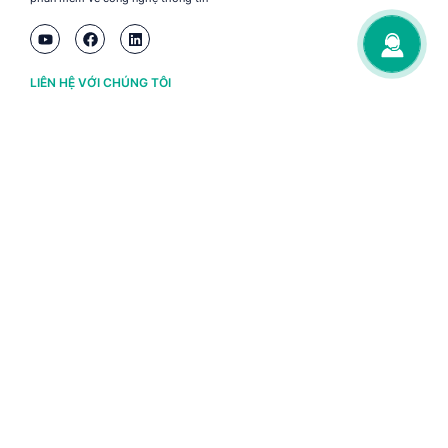
LIÊN HỆ VỚI CHÚNG TÔI
Hà Nội
(+84) 243 776 2472
Đà Nẵng
(+84) 236 363 3733
Tp. HCM
(+84) 283 930 3352
VỀ BRAVO
Thông tin chủ sở hữu
Chính sách và điều khoản
Chứng nhận bản quyền phần mềm BRAVO
Chính sách dữ liệu cá nhân