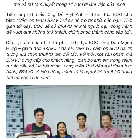
mà bà rất tâm huyết trong 14 năm đi làm việc của mình
Tiếp lời phát biểu, ông Đỗ Việt Anh – Giám đốc BOO cho
biết:
“Cảm ơn team BRAVO vì sự hỗ trợ từ phía các bạn. Thời
gian tới đây, BOO sẽ có BRAVO như là người bạn đồng hành
để vượt qua những thử thách, chinh phục thành công sắp tới”
.
Đáp lại tấm chân tình từ phía lãnh đạo BOO, ông Đào Mạnh
Hùng – giám đốc BRAVO chia sẻ:
“BRAVO cảm ơn BOO đã tin
tưởng lựa chọn BRAVO làm đối tác, với mỗi một sản phẩm mà
BRAVO cung cấp cho khách hàng, toàn bộ anh em trong team
dự án đều nỗ lực hết mình. Xong triển khai đến giai đoạn bảo
hành, BRAVO sẽ luôn đồng hành và là người hỗ trợ BOO trong
bất cứ khó khăn nào”.