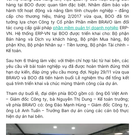
hàng tại BOO được quan tâm đặc biệt. Nhằm đảm bảo vận
hành tốt hoạt động và nâng tầm tính chuyên nghiệp – đẳng
cấp cho thương hiệu, tháng 2/2017 vừa qua, BOO đã tin
tưởng lựa chọn Công ty Cổ phần Phần mềm BRAVO làm đối
tác cung cấp giải pháp
phần mềm quản trị doanh nghiệp
ERP-
VN. Hệ thống ERP-VN tại BOO được triển khai cho: Bộ phận
Bán hàng và Dịch vụ khách hàng, Bộ phận Mua hàng, Bộ
phận Kho, Bộ phận Nhân sự - Tiền lương, Bộ phận Tài chính –
Kế toán.
Sau hơn 6 tháng làm việc với thiện chí hợp tác từ hai bên, các
yêu cầu về bài toán nghiệp vụ đã được hoàn thành đúng thời
hạn dự kiến, đáp ứng yêu cầu mong đợi. Ngày 29/11 vừa qua
BRAVO và BOO đã tiến hành buổi Lễ nghiệm thu để tổng kết
quá trình triển khai và chúc mừng thành công của dự án.
Tham dự buổi lễ, đại diện phía BOO gồm có: ông Đỗ Việt Anh
– Giám đốc Công ty, bà Nguyễn Thị Dung – Kế toán trưởng;
về phía BRAVO có: ông Đào Mạnh Hùng – Giám đốc Công ty,
ông Lê Anh Tuấn – Trưởng Ban dự án cùng các cán bộ thực
hiện dự án hai bên.