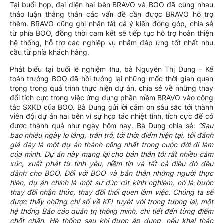
Tại buổi họp, đại diện hai bên BRAVO và BOO đã cùng nhau
thảo luận thẳng thắn các vấn đề cần được BRAVO hỗ trợ
thêm. BRAVO cũng ghi nhận tất cả ý kiến đóng góp, chia sẻ
từ phía BOO, đồng thời cam kết sẽ tiếp tục hỗ trợ hoàn thiện
hệ thống, hỗ trợ các nghiệp vụ nhằm đáp ứng tốt nhất nhu
cầu từ phía khách hàng.
Phát biểu tại buổi lễ nghiệm thu, bà Nguyễn Thị Dung – Kế
toán trưởng BOO đã hồi tưởng lại những mốc thời gian quan
trọng trong quá trình thực hiện dự án, chia sẻ về những thay
đổi tích cực trong việc ứng dụng phần mềm BRAVO vào công
tác SXKD của BOO. Bà Dung gửi lời cảm ơn sâu sắc tới thành
viên đội dự án hai bên vì sự hợp tác nhiệt tình, tích cực để có
được thành quả như ngày hôm nay. Bà Dung chia sẻ:
“Sau
bao nhiêu ngày lo lắng, trăn trở, tới thời điểm hiện tại, tôi đánh
giá đây là một dự án thành công nhất trong cuộc đời đi làm
của mình. Dự án này mang lại cho bản thân tôi rất nhiều cảm
xúc, xuất phát từ tình yêu, niềm tin và tất cả điều đó đều
dành cho BOO. Đối với BOO và bản thân những người thực
hiện, dự án chính là một sự đúc rút kinh nghiệm, nó là bước
thay đổi nhận thức, thay đổi thói quen làm việc. Chúng ta sẽ
được thấy những chỉ số về KPI tuyệt vời trong tương lai, một
hệ thống Báo cáo quản trị thông minh, chi tiết đến từng điểm
chốt chặn. Hệ thống sau khi được áp dụng, nếu khai thác