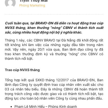
Trịnh Thúy Mai
Phòng Marketing
Cuối tuần qua, tại BRAVO-ĐN đã diễn ra hoạt động trao cúp
NVXS tháng, khen thưởng “nóng” CBNV vì thành tích xuất
sắc, cùng nhiều hoạt động nội bộ ý nghĩa khác.
Tháng 1 này, các CBNV BRAVO tại Đà Nẵng đã khởi động rất
tốt không khí làm việc của những ngày đầu tiên trong năm
mới. Vậy nên, ngày 20/1 vừa qua, Ban lãnh đạo công ty đã
trao khen thưởng định kỳ và thưởng “nóng” cho CBNV có
thành tích nổi bật.
Trao cúp NVXS tháng
Tổng hợp kết quả SXKD tháng 12/2017 của BRAVO-ĐN, Ban
lãnh đạo Công ty quyết định trao cúp nhân viên xuất sắc cho
03 cá nhân tiêu biểu. Đây là những CBNV đã hoàn thành tốt
trọng trách công việc được giao và có thành tích nổi bật, tạo
động lực cho toàn bộ nhân viên Công ty cùng nhau phấn đấu.
Phạm Lê Minh Hiếu – Phòng Kinh doanh