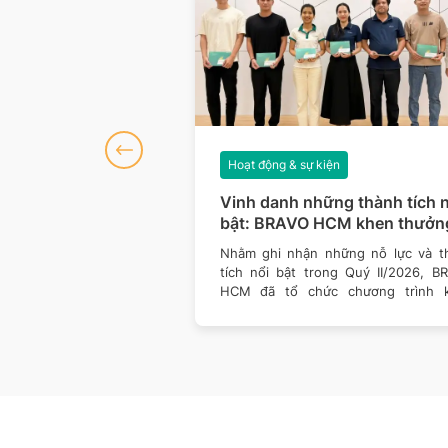
iện
Hoạt động & sự kiện
số 127: Dữ liệu
Vinh danh những thành tích n
hòng thủ vững hơn
bật: BRAVO HCM khen thưởn
Quý II/2026
của công nghệ đều đang
Nhằm ghi nhận những nỗ lực và t
ách doanh nghiệp vận
tích nổi bật trong Quý II/2026, B
 giá trị. Một nền tảng
HCM đã tổ chức chương trình 
thưởng dành cho