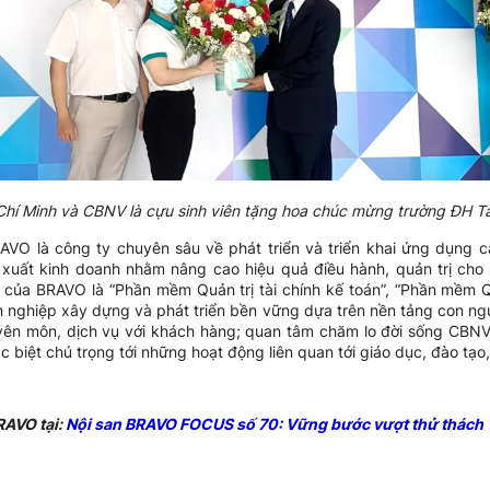
Chí Minh và CBNV là cựu sinh viên tặng hoa chúc mừng trường ĐH Tà
O là công ty chuyên sâu về phát triển và triển khai ứng dụng
 xuất kinh doanh nhằm nâng cao hiệu quả điều hành, quản trị cho
 của BRAVO là “Phần mềm Quản trị tài chính kế toán”, “Phần mềm 
 nghiệp xây dựng và phát triển bền vững dựa trên nền tảng con ngư
uyên môn, dịch vụ với khách hàng; quan tâm chăm lo đời sống CBNV
c biệt chú trọng tới những hoạt động liên quan tới giáo dục, đào tạ
RAVO tại:
Nội san BRAVO FOCUS số 70: Vững bước vượt thử thách