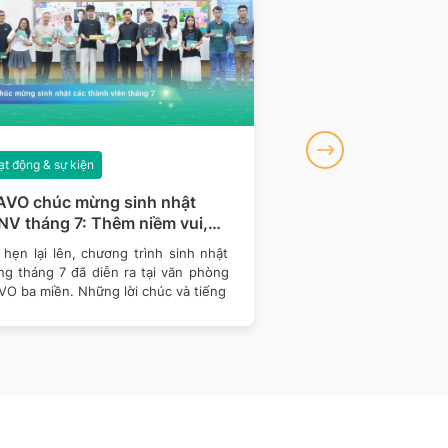
t động & sự kiện
Hoạt động & sự kiện
AVO chúc mừng sinh nhật
BRAVO đồng hành 
V tháng 7: Thêm niềm vui,
khu vực miền Bắc c
m gắn kết
Talent 2026
hẹn lại lên, chương trình sinh nhật
Tiếp nối hành trình đồ
ng tháng 7 đã diễn ra tại văn phòng
Talent 2026 – cuộc 
VO ba miền. Những lời chúc và tiếng
thống Thông tin Quản 
nghệ -