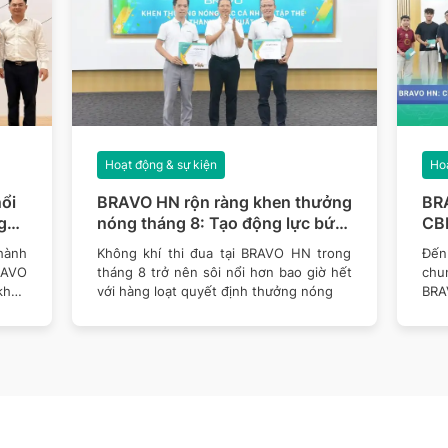
Hoạt động & sự kiện
Hoạ
ổi
BRAVO HN rộn ràng khen thưởng
BR
g
nóng tháng 8: Tạo động lực bứt
CBN
phá mục tiêu năm 2026
thê
hành
Không khí thi đua tại BRAVO HN trong
Đến 
RAVO
tháng 8 trở nên sôi nổi hơn bao giờ hết
chu
khen
với hàng loạt quyết định thưởng nóng
BRA