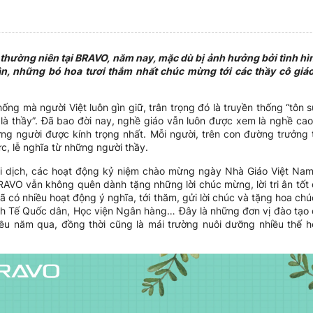
thường niên tại BRAVO, năm nay, mặc dù bị ảnh hưởng bởi tình h
ân, những bó hoa tươi thắm nhất chúc mừng tới các thầy cô gi
hống mà người Việt luôn gìn giữ, trân trọng đó là truyền thống “tôn 
 là thầy”. Đã bao đời nay, nghề giáo vẫn luôn được xem là nghề cao
ững người được kính trọng nhất. Mỗi người, trên con đường trưởng
c, lễ nghĩa từ những người thầy.
 dịch, các hoạt động kỷ niệm chào mừng ngày Nhà Giáo Việt Nam 
RAVO vẫn không quên dành tặng những lời chúc mừng, lời tri ân tốt 
 có nhiều hoạt động ý nghĩa, tới thăm, gửi lời chúc và tặng hoa ch
nh Tế Quốc dân, Học viện Ngân hàng… Đây là những đơn vị đào tạo c
ều năm qua, đồng thời cũng là mái trường nuôi dưỡng nhiều thế h