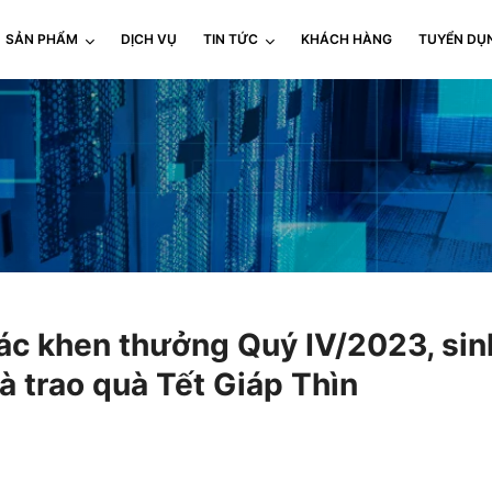
SẢN PHẨM
DỊCH VỤ
TIN TỨC
KHÁCH HÀNG
TUYỂN DỤ
c khen thưởng Quý IV/2023, sin
 trao quà Tết Giáp Thìn