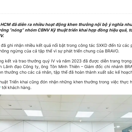
HCM đã diễn ra nhiều hoạt động khen thưởng nội bộ ý nghĩa nh
ởng “nóng” nhóm CBNV Kỹ thuật triển khai hợp đồng hiệu quả, t
V.
ã ghi nhận nhiều kết quả nổi bật trong công tác SXKD đến từ các
hông ngừng của cả tập thể vì sự phát triển chung của BRAVO.
g kết và trao thưởng quý IV và năm 2023 đã được diễn trang trọng 
n Lãnh đạo Công ty, ông Tôn Minh Thiên – Giám đốc chi nhánh BRA
en thưởng cho các cá nhân, tập thể đã hoàn thành xuất sắc kế hoạc
huật Triển khai cũng đón nhận những khen thưởng trong việc thực hi
P
tới khách hàng.