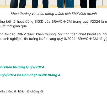
Khen thưởng và chúc mừng thành tích Khối Kinh doanh
ổng kết từ hoạt động SXKD của BRAVO-HCM trong quý I/2024 là m
ốt thời gian qua.
ừng tới các CBNV được khen thưởng. Với tinh thần nhiệt huyết sôi nổi
 doanh nghiệp”, tin tưởng bước sang quý II/2024, BRAVO-HCM sẽ gặ
hí khen thưởng Quý I/2024
uý I/2024 và sinh nhật CBNV tháng 4
ều thông tin bổ ích từ chúng tôi​