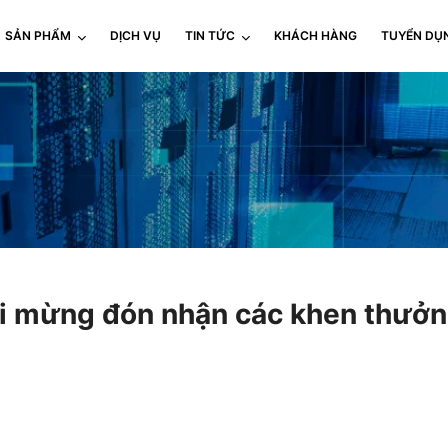
SẢN PHẨM
DỊCH VỤ
TIN TỨC
KHÁCH HÀNG
TUYỂN DỤ
 mừng đón nhận các khen thưởn