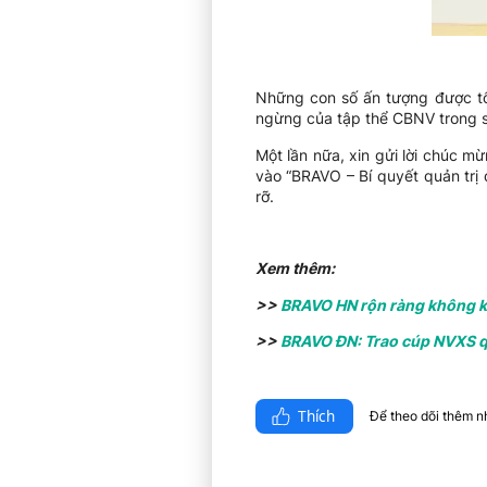
Những con số ấn tượng được t
ngừng của tập thể CBNV trong su
Một lần nữa, xin gửi lời chúc m
vào “BRAVO – Bí quyết quản trị
rỡ.
Xem thêm:
>>
BRAVO HN rộn ràng không k
>>
BRAVO ĐN: Trao cúp NVXS q
Thích
Để theo dõi thêm nhi