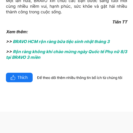
Một lần nữa, BRAVO xin chúc các bạn bước sang tuổi mới
cùng nhiều niềm vui, hạnh phúc, sức khỏe và gặt hái nhiều
thành công trong cuộc sống.
Tiên TT
Xem thêm:
>>
BRAVO HCM rộn ràng bữa tiệc sinh nhật tháng 3
>>
Rộn ràng không khí chào mừng ngày Quốc tế Phụ nữ 8/3
tại BRAVO 3 miền
Thích
Để theo dõi thêm nhiều thông tin bổ ích từ chúng tôi​