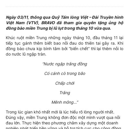
Ngày 03/11, thông qua Quỹ Tấm lòng Việt – Đài Truyền hình
Việt Nam (VTV), BRAVO đã tham gia quyên tặng ủng hộ
đồng bào miền Trung bị lũ lụt trong tháng 10 vừa qua.
Khúc ruột miền Trung những ngày tháng 10, đầu tháng 11 lại
tiếp tục gánh thêm biết bao nỗi đau do thiên tai gây ra. Khi
đồng bào chưa kịp bình tâm bởi “biển chết” thì lại thêm nỗi lo
do nước lũ ngập tràn.
“Nước ngập trắng đồng
Có cánh cò trong bão
Chấp chới
Trắng
Mênh mông…”
Trong lúc gian khó nhất mới là lúc hiểu rõ lòng người nhất.
Đúng vậy, miền Trung không đơn độc một mình vượt qua nỗi
đau lớn. Thực hiện theo phương châm xây dựng một doanh
nghiệp phát triển bền vững và hỗ trợ tích cực cho cộng đồng,