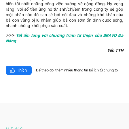
hiện tốt nhất những công việc hướng về cộng đồng. Hy vọng
rằng, với số tiền ủng hộ từ anh/chị/em trong công ty sẽ góp
một phần nào đó san sẻ bớt nỗi đau và những khó khăn của
bà con vùng bị lũ nhằm giúp bà con sớm ổn định cuộc sống,
nhanh chóng khôi phục sản xuất.
>>>
Tết ấm lòng với chương trình từ thiện của BRAVO Đà
Nẵng
Yến TTH
Thích
Để theo dõi thêm nhiều thông tin bổ ích từ chúng tôi​
NEWS