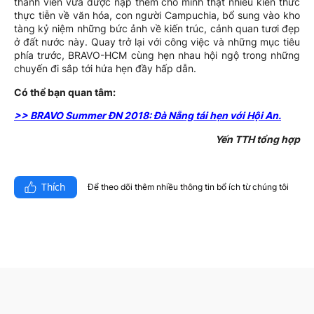
thành viên vừa được nạp thêm cho mình thật nhiều kiến thức
thực tiễn về văn hóa, con người Campuchia, bổ sung vào kho
tàng kỷ niệm những bức ảnh về kiến trúc, cảnh quan tươi đẹp
ở đất nước này. Quay trở lại với công việc và những mục tiêu
phía trước, BRAVO-HCM cùng hẹn nhau hội ngộ trong những
chuyến đi sắp tới hứa hẹn đầy hấp dẫn.
Có thể bạn quan tâm:
>> BRAVO Summer ĐN 2018: Đà Nẵng tái hẹn với Hội An.
Yến TTH tổng hợp
Thích
Để theo dõi thêm nhiều thông tin bổ ích từ chúng tôi​