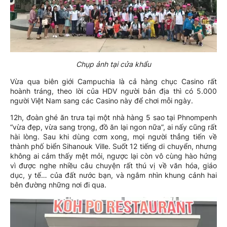
Chụp ảnh tại cửa khẩu
Vừa qua biên giới Campuchia là cả hàng chục Casino rất
hoành tráng, theo lời của HDV người bản địa thì có 5.000
người Việt Nam sang các Casino này để chơi mỗi ngày.
12h, đoàn ghé ăn trưa tại một nhà hàng 5 sao tại Phnompenh
“vừa đẹp, vừa sang trọng, đồ ăn lại ngon nữa”, ai nấy cũng rất
hài lòng. Sau khi dùng cơm xong, mọi người thẳng tiến về
thành phố biển Sihanouk Ville. Suốt 12 tiếng di chuyển, nhưng
không ai cảm thấy mệt mỏi, ngược lại còn vô cùng hào hứng
vì được nghe nhiều câu chuyện rất thú vị về văn hóa, giáo
dục, y tế… của đất nước bạn, và ngắm nhìn khung cảnh hai
bên đường những nơi đi qua.