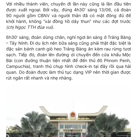
Với nhiều thành viên, chuyến đi lần này cũng là lần đầu tiên
được xuất ngoại. Bởi vậy, đúng 4h30’ sáng 13/06, cả đoàn
90 người gồm CBNV và người thân đã có mặt đông đủ để
khởi hành, không “xài đồng hồ dây thun” như các đợt trước
(chị Ngọc TTH đùa vui)
.
6h30’ sáng, đoàn dừng chân, nghỉ ngơi ăn sáng ở Trảng Bàng
– Tây Ninh. Đi du lịch nên bữa sáng cũng phải thật đặc biệt là
đặc sản bánh canh giò heo Trảng Bàng ăn kèm rau rừng tươi
sạch. Tiếp đó, đoàn lên đường di chuyển đến cửa khẩu Mộc
Bài (con đường thuận tiện nhất để đến thủ đô Phnom Penh,
Campuchia), tranh thủ chụp hình check-in tại đây rồi qua hải
quan. Do đoàn được làm thủ tục dạng VIP nên thời gian được
rút ngắn rất nhanh và nhẹ nhàng.