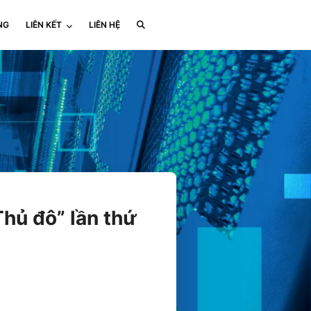
NG
LIÊN KẾT
LIÊN HỆ
hủ đô” lần thứ