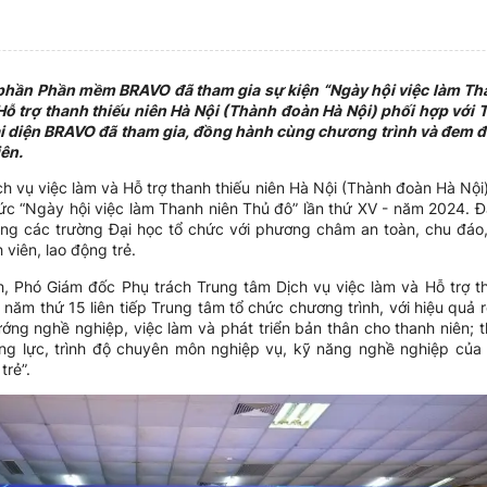
hần Phần mềm BRAVO đã tham gia sự kiện “Ngày hội việc làm Th
Hỗ trợ thanh thiếu niên Hà Nội (Thành đoàn Hà Nội) phối hợp với 
ại diện BRAVO đã tham gia, đồng hành cùng chương trình và đem đến
ên.
 vụ việc làm và Hỗ trợ thanh thiếu niên Hà Nội (Thành đoàn Hà Nội)
ức “Ngày hội việc làm Thanh niên Thủ đô” lần thứ XV - năm 2024. Đ
g các trường Đại học tổ chức với phương châm an toàn, chu đáo, t
 viên, lao động trẻ.
h, Phó Giám đốc Phụ trách Trung tâm Dịch vụ việc làm và Hỗ trợ th
ăm thứ 15 liên tiếp Trung tâm tổ chức chương trình, với hiệu quả rõ r
ướng nghề nghiệp, việc làm và phát triển bản thân cho thanh niên; 
ng lực, trình độ chuyên môn nghiệp vụ, kỹ năng nghề nghiệp của
trẻ”.