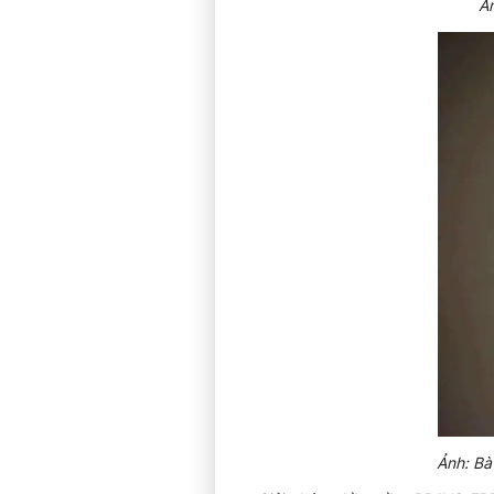
Ản
Ảnh: Bà