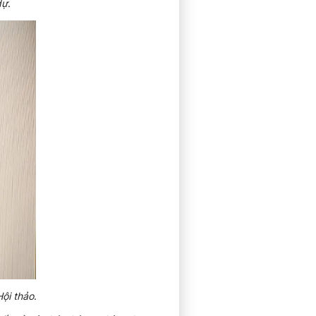
dự
.
ội thảo
.