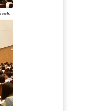
n xuất
.