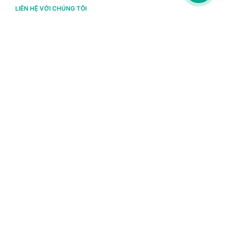
LIÊN HỆ VỚI CHÚNG TÔI
Hà Nội
(+84) 243 776 2472
Đà Nẵng
(+84) 236 363 3733
Tp. HCM
(+84) 283 930 3352
VỀ BRAVO
Thông tin chủ sở hữu
Chính sách và điều khoản
Chứng nhận bản quyền phần mềm BRAVO
Chính sách dữ liệu cá nhân