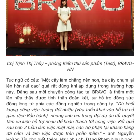
Chị Trịnh Thị Thủy – phòng Kiểm thử sản phẩm (Test), BRAVO-
HN
Tục ngữ có câu: “Một cây làm chẳng nên non, ba cây chụm lại
lên hòn núi cao” quả rất đúng khi áp dụng trong trường hợp
này. Đằng sau mỗi chuyến công tác tại BRAVO là thêm một
lần nữa thấy được tinh thần đoàn kết, sự hỗ trợ đồng sức
đồng lòng từ phía các đồng nghiệp trong công ty. “
Dù khối
lượng công việc tương đối nhiều (vừa triển khai vừa hỗ trợ cả
giao dịch Bảo hành) nhưng anh em trong đội dự án rất quyết
tâm và luôn hỗ trợ nhau để hoàn thành tốt công việc. Kết quả
sau hơn 2 tuần làm việc miệt mài, các bộ phận tại khách hàng
đã nắm và làm việc được trên phần mềm.”
– anh Nguyễn
Hoàng Tín cho biết thêm. Hay như chị Đặng Phạm Như Ngọc,