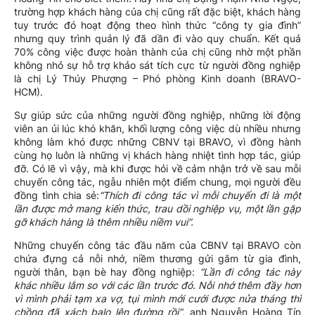
trường hợp khách hàng của chị cũng rất đặc biệt, khách hàng
tuy trước đó hoạt động theo hình thức “công ty gia đình”
nhưng quy trình quản lý đã dần đi vào quy chuẩn. Kết quả
70% công việc được hoàn thành của chị cũng nhờ một phần
không nhỏ sự hỗ trợ khảo sát tích cực từ người đồng nghiệp
là chị Lý Thúy Phượng – Phó phòng Kinh doanh (BRAVO-
HCM).
Sự giúp sức của những người đồng nghiệp, những lời động
viên an ủi lúc khó khăn, khối lượng công việc dù nhiều nhưng
không làm khó được những CBNV tại BRAVO, vì đồng hành
cùng họ luôn là những vị khách hàng nhiệt tình hợp tác, giúp
đỡ. Có lẽ vì vậy, mà khi được hỏi về cảm nhận trở về sau mỗi
chuyến công tác, ngẫu nhiên một điểm chung, mọi người đều
đồng tình chia sẻ:
“Thích đi công tác vì mỗi chuyến đi là một
lần được mở mang kiến thức, trau dồi nghiệp vụ, một lần gặp
gỡ khách hàng là thêm nhiều niềm vui”.
Những chuyến công tác đầu năm của CBNV tại BRAVO còn
chứa đựng cả nỗi nhớ, niềm thương gửi gắm từ gia đình,
người thân, bạn bè hay đồng nghiệp:
“Lần đi công tác này
khác nhiều lắm so với các lần trước đó. Nỗi nhớ thêm đầy hơn
vì mình phải tạm xa vợ, tụi mình mới cưới được nửa tháng thì
chồng đã xách balo lên đường rồi”
, anh Nguyễn Hoàng Tín