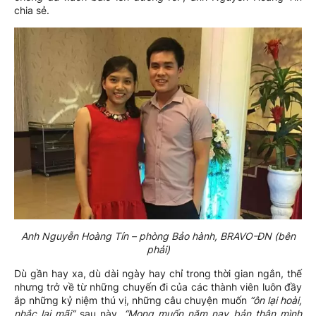
chia sẻ.
Anh Nguyễn Hoàng Tín – phòng Bảo hành, BRAVO-ĐN (bên
phải)
Dù gần hay xa, dù dài ngày hay chỉ trong thời gian ngắn, thế
nhưng trở về từ những chuyến đi của các thành viên luôn đầy
ắp những kỷ niệm thú vị, những câu chuyện muốn
“ôn lại hoài,
nhắc lại mãi”
sau này.
“Mong muốn năm nay bản thân mình