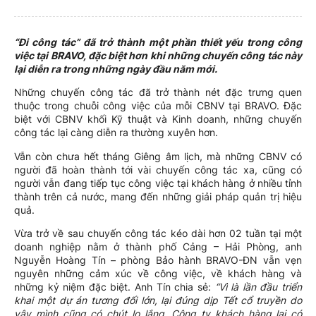
“Đi công tác” đã trở thành một phần thiết yếu trong công
việc tại BRAVO, đặc biệt hơn khi những chuyến công tác này
lại diễn ra trong những ngày đầu năm mới.
Những chuyến công tác đã trở thành nét đặc trưng quen
thuộc trong chuỗi công việc của mỗi CBNV tại BRAVO. Đặc
biệt với CBNV khối Kỹ thuật và Kinh doanh, những chuyến
công tác lại càng diễn ra thường xuyên hơn.
Vẫn còn chưa hết tháng Giêng âm lịch, mà những CBNV có
người đã hoàn thành tới vài chuyến công tác xa, cũng có
người vẫn đang tiếp tục công việc tại khách hàng ở nhiều tỉnh
thành trên cả nước, mang đến những giải pháp quản trị hiệu
quả.
Vừa trở về sau chuyến công tác kéo dài hơn 02 tuần tại một
doanh nghiệp nằm ở thành phố Cảng – Hải Phòng, anh
Nguyễn Hoàng Tín – phòng Bảo hành BRAVO-ĐN vẫn vẹn
nguyên những cảm xúc về công việc, về khách hàng và
những kỷ niệm đặc biệt. Anh Tín chia sẻ:
“Vì là lần đầu triển
khai một dự án tương đối lớn, lại đúng dịp Tết cổ truyền do
vậy mình cũng có chút lo lắng. Công ty khách hàng lại có