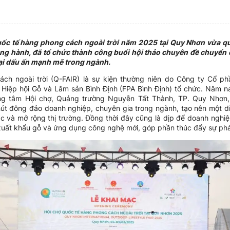
Quốc tế hàng phong cách ngoài trời năm 2025 tại Quy Nhơn vừa 
đồng hành, đã tổ chức thành công buổi hội thảo chuyên đề chuyển 
ại dấu ấn mạnh mẽ trong ngành.
ch ngoài trời (Q-FAIR) là sự kiện thường niên do Công ty Cổ 
Hiệp hội Gỗ và Lâm sản Bình Định (FPA Bình Định) tổ chức. Năm n
ng tâm Hội chợ, Quảng trường Nguyễn Tất Thành, TP. Quy Nhơn, 
hút đông đảo doanh nghiệp, chuyên gia trong ngành, tạo nên một diễ
tác và mở rộng thị trường. Đồng thời đây cũng là dịp để doanh ngh
 xuất khẩu gỗ và ứng dụng công nghệ mới, góp phần thúc đẩy sự phá