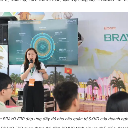
: BRAVO ERP đáp ứng đầy đủ nhu cầu quản trị SXKD của doanh ngh