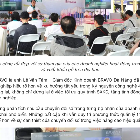
nh công tốt đẹp với sự tham gia của các doanh nghiệp hoạt động tron
và xuất khẩu gỗ trên địa bàn.
RAVO là anh Lê Văn Tâm – Giám đốc Kinh doanh BRAVO Đà Nẵng đã 
nghiệp hiểu rõ hơn về xu hướng tất yếu trong kỷ nguyên công nghệ 4
g lại, không chỉ dừng lại ở việc tối ưu quy trình SXKD, tăng tính đ
h nghiệp.
ng phân tích nhu cầu chuyển đổi số trong từng bộ phận của doanh ng
khai phổ biến. Những bất cập khi vẫn duy trì phương thức quản lý th
ế hơn về sự cần thiết của chuyển đổi số trong việc nâng cao hiệu qu