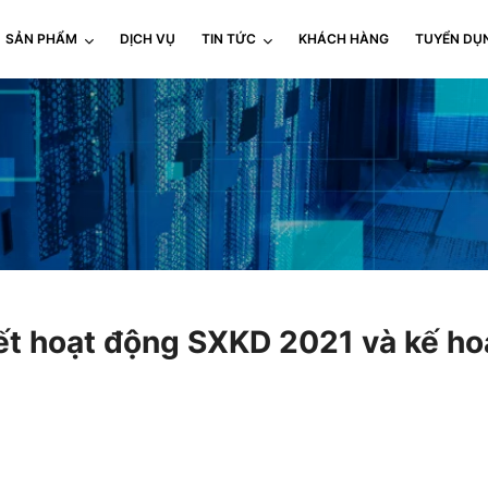
SẢN PHẨM
DỊCH VỤ
TIN TỨC
KHÁCH HÀNG
TUYỂN DỤ
kết hoạt động SXKD 2021 và kế ho