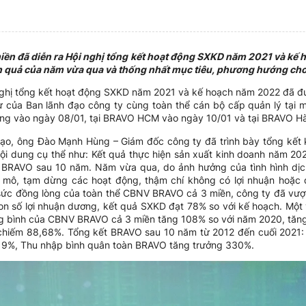
miền đã diễn ra Hội nghị tổng kết hoạt động SXKD năm 2021 và k
nh quả của năm vừa qua và thống nhất mục tiêu, phương hướng ch
nghị tổng kết hoạt động SXKD năm 2021 và kế hoạch năm 2022 đã đ
ự của Ban lãnh đạo công ty cùng toàn thể cán bộ cấp quản lý tại 
Nẵng vào ngày 08/01, tại BRAVO HCM vào ngày 10/01 và tại BRAVO Hà
h đạo, ông Đào Mạnh Hùng – Giám đốc công ty đã trình bày tổng kết 
 dung cụ thể như: Kết quả thực hiện sản xuất kinh doanh năm 20
a BRAVO sau 10 năm. Năm vừa qua, do ảnh hưởng của tình hình dịc
 mô, tạm dừng các hoạt động, thậm chí không có lợi nhuận hoặc 
 sức đồng lòng của toàn thể CBNV BRAVO cả 3 miền, công ty đã vượ
con số lợi nhuận dương, kết quả SXKD đạt 78% so với kế hoạch. Một 
ung bình của CBNV BRAVO cả 3 miền tăng 108% so với năm 2020, tăng
 chiếm 88,68%. Tổng kết BRAVO sau 10 năm từ 2012 đến cuối 2021
219%, Thu nhập bình quân toàn BRAVO tăng trưởng 330%.