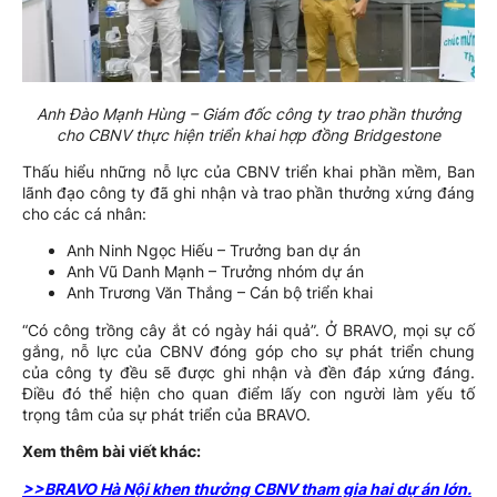
Anh Đào Mạnh Hùng – Giám đốc công ty trao phần thưởng
cho CBNV thực hiện triển khai hợp đồng Bridgestone
Thấu hiểu những nỗ lực của CBNV triển khai phần mềm, Ban
lãnh đạo công ty đã ghi nhận và trao phần thưởng xứng đáng
cho các cá nhân:
Anh Ninh Ngọc Hiếu – Trưởng ban dự án
Anh Vũ Danh Mạnh – Trưởng nhóm dự án
Anh Trương Văn Thắng – Cán bộ triển khai
“Có công trồng cây ắt có ngày hái quả”. Ở BRAVO, mọi sự cố
gắng, nỗ lực của CBNV đóng góp cho sự phát triển chung
của công ty đều sẽ được ghi nhận và đền đáp xứng đáng.
Điều đó thể hiện cho quan điểm lấy con người làm yếu tố
trọng tâm của sự phát triển của BRAVO.
Xem thêm bài viết khác:
>>BRAVO Hà Nội khen thưởng CBNV tham gia hai dự án lớn.