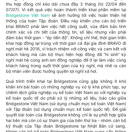
thu hợp đồng chỉ kéo dài chưa đầy 3 tháng (từ 22/04 đến
07/07). Vì kết quả việc hoàn thành triển khai phần mềm tại
Bridgestone Việt Nam
sẽ ảnh hưởng tới việc hoàn thiện hệ
thống của toàn Tập đoàn. Điều này khiến cho cán bộ triển
khai BRAVO phải làm việc hết công suất, vừa đảm bảo tính
chính xác và chi tiết của thông tin, số liệu nhưng vẫn phải
đảm bảo thời gian - “ép tiến độ”. Không chỉ thế, thời gian triển
khai hợp đồng lại trùng với thời gian cả đại gia đình BRAVO đi
nghỉ mát hè 2016, vì trách nhiệm với công việc và cam kết với
khách hàng mà cán bộ thực hiện hợp đồng đã “hi sinh” kỳ
nghỉ mát hè cùng anh em đồng nghiệp để ở lại làm việc cùng
khách hàng trong suốt thời gian của kỳ nghỉ, mà nhẽ ra cán
bộ nhân viên được hưởng quyền lợi nghỉ xả hơi.
Quá trình triển khai tại Bridgestone cũng gặp không ít khó
khăn khi bài toán có những nghiệp vụ xử lý khá phức tạp, sự
chênh lệch giữa nghiệp vụ kế toán Việt Nam so với nghiệp vụ
kế toán quốc tế do phải xử lý những số liệu, báo cáo giữa
Bridgestone Việt Nam (sử dụng chuẩn mực kế toán Việt Nam)
với Tập đoàn (sử dụng chuẩn mực kế toán quốc tế). Để giải
quyết bài toán của Bridgestone không chỉ là sự phối hợp giữa
hai bên mà còn có sự tham gia của bên thứ ba - nhóm cán bộ
kỹ thuật của Tập đoàn Bridgestone tại Nhật Bản cử sang.
Nhóm cán bộ kế toán Bridgestone Việt Nam cung cấp thông