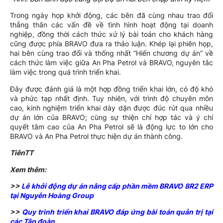
Trong ngày họp khởi động, các bên đã cùng nhau trao đổi
thẳng thắn các vấn đề về tình hình hoạt động tại doanh
nghiệp, đồng thời cách thức xử lý bài toán cho khách hàng
cũng được phía BRAVO đưa ra thảo luận. Khép lại phiên họp,
hai bên cùng trao đổi và thống nhất “Hiến chương dự án” về
cách thức làm việc giữa An Pha Petrol và BRAVO, nguyên tắc
làm việc trong quá trình triển khai.
Đây được đánh giá là một hợp đồng triển khai lớn, có độ khó
và phức tạp nhất định. Tuy nhiên, với trình độ chuyên môn
cao, kinh nghiệm triển khai dày dặn được đúc rút qua nhiều
dự án lớn của BRAVO; cùng sự thiện chí hợp tác và ý chí
quyết tâm cao của An Pha Petrol sẽ là động lực to lớn cho
BRAVO và An Pha Petrol thực hiện dự án thành công.
TiênTT
Xem thêm:
>>
Lễ khởi động dự án nâng cấp phần mềm BRAVO 8R2 ERP
tại Nguyễn Hoàng Group
>>
Quy trình triển khai BRAVO đáp ứng bài toán quản trị tại
các Tập đoàn