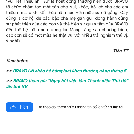
“Vui Tết Thiếu nhi 1/6” là hoạt động thường niên được BRAVO
tổ chức nhằm tạo một sân chơi vui, khỏe, bổ ích cho các em
thiếu nhi sau khi kết thúc năm học với nhiều sự cố gắng. Đây
cũng là cơ hội để các bậc cha mẹ gần gũi, đồng hành cùng
sự phát triển của các con và thể hiện sự quan tâm của BRAVO
đến thế hệ mầm non tương lai. Mong rằng sau chương trình,
các con sẽ có một mùa hè thật vui với nhiều trải nghiệm thú vị,
ý nghĩa.
Tiên TT
Xem thêm:
>>
BRAVO HN chào hè bằng loạt khen thưởng nóng tháng 5
>>
BRAVO tham gia “Ngày hội việc làm Thanh niên Thủ đô”
lần thứ XV
Thích
Để theo dõi thêm nhiều thông tin bổ ích từ chúng tôi​