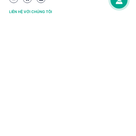
LIÊN HỆ VỚI CHÚNG TÔI
Hà Nội
(+84) 243 776 2472
Đà Nẵng
(+84) 236 363 3733
Tp. HCM
(+84) 283 930 3352
VỀ BRAVO
Thông tin chủ sở hữu
Chính sách và điều khoản
Chứng nhận bản quyền phần mềm BRAVO
Chính sách dữ liệu cá nhân