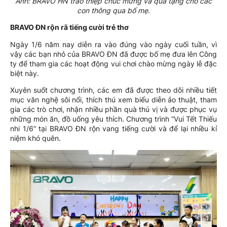
Ảnh: BRAVO HN trao thiệp chúc mừng và quà tặng cho các
con thông qua bố mẹ.
BRAVO ĐN rộn rã tiếng cười trẻ thơ
Ngày 1/6 năm nay diễn ra vào đúng vào ngày cuối tuần, vì
vậy các bạn nhỏ của BRAVO ĐN đã được bố mẹ đưa lên Công
ty để tham gia các hoạt động vui chơi chào mừng ngày lễ đặc
biệt này.
Xuyên suốt chương trình, các em đã được theo dõi nhiều tiết
mục văn nghệ sôi nổi, thích thú xem biểu diễn ảo thuật, tham
gia các trò chơi, nhận nhiều phần quà thú vị và được phục vụ
những món ăn, đồ uống yêu thích. Chương trình “Vui Tết Thiếu
nhi 1/6” tại BRAVO ĐN rộn vang tiếng cười và để lại nhiều kỉ
niệm khó quên.