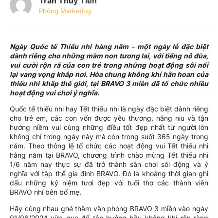
Trần Thủy Tiên
Phòng Marketing
Ngày Quốc tế Thiếu nhi hàng năm - một ngày lễ đặc biệt
dành riêng cho những mầm non tương lai, với tiếng nô đùa,
vui cười rộn rã của con trẻ trong những hoạt động sôi nổi
lại vang vọng khắp nơi. Hòa chung không khí hân hoan của
thiếu nhi khắp thế giới, tại BRAVO 3 miền đã tổ chức nhiều
hoạt động vui chơi ý nghĩa.
Quốc tế thiếu nhi hay Tết thiếu nhi là ngày đặc biệt dành riêng
cho trẻ em, các con vốn được yêu thương, nâng niu và tận
hưởng niềm vui cùng những điều tốt đẹp nhất từ người lớn
không chỉ trong ngày này mà còn trong suốt 365 ngày trong
năm. Theo thông lệ tổ chức các hoạt động vui Tết thiếu nhi
hằng năm tại BRAVO, chương trình chào mừng Tết thiếu nhi
1/6 năm nay thực sự đã trở thành sân chơi sôi động và ý
nghĩa với tập thể gia đình BRAVO. Đó là khoảng thời gian ghi
dấu những kỷ niệm tươi đẹp với tuổi thơ các thành viên
BRAVO nhí bên bố mẹ.
Hãy cùng nhau ghé thăm văn phòng BRAVO 3 miền vào ngày
01/06/2024 vừa qua để tận hưởng bầu không khí rộn ràng