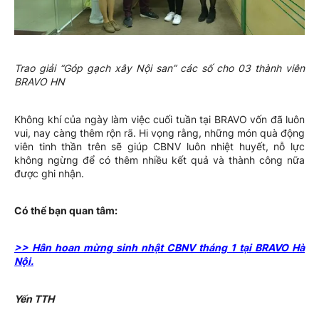
Trao giải “Góp gạch xây Nội san” các số cho 03 thành viên
BRAVO HN
Không khí của ngày làm việc cuối tuần tại BRAVO vốn đã luôn
vui, nay càng thêm rộn rã. Hi vọng rằng, những món quà động
viên tinh thần trên sẽ giúp CBNV luôn nhiệt huyết, nỗ lực
không ngừng để có thêm nhiều kết quả và thành công nữa
được ghi nhận.
Có thể bạn quan tâm:
>> Hân hoan mừng sinh nhật CBNV tháng 1 tại BRAVO Hà
Nội.
Yến TTH