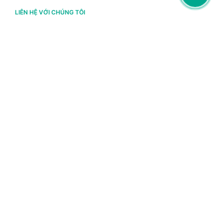
LIÊN HỆ VỚI CHÚNG TÔI
Hà Nội
(+84) 243 776 2472
Đà Nẵng
(+84) 236 363 3733
Tp. HCM
(+84) 283 930 3352
VỀ BRAVO
Thông tin chủ sở hữu
Chính sách và điều khoản
Chứng nhận bản quyền phần mềm BRAVO
Chính sách dữ liệu cá nhân