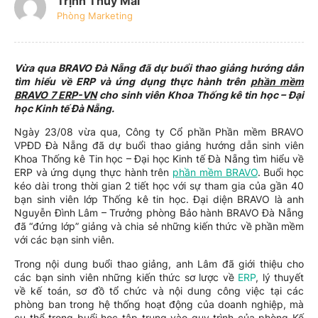
Trịnh Thúy Mai
Phòng Marketing
Vừa qua BRAVO Đà Nẵng đã dự buổi thao giảng hướng dẫn
tìm hiểu về ERP và ứng dụng thực hành trên
phần mềm
BRAVO 7 ERP-VN
cho sinh viên Khoa Thống kê tin học – Đại
học Kinh tế Đà Nẵng.
Ngày 23/08 vừa qua, Công ty Cổ phần Phần mềm BRAVO
VPĐD Đà Nẵng đã dự buổi thao giảng hướng dẫn sinh viên
Khoa Thống kê Tin học – Đại học Kinh tế Đà Nẵng tìm hiểu về
ERP và ứng dụng thực hành trên
phần mềm BRAVO
. Buổi học
kéo dài trong thời gian 2 tiết học với sự tham gia của gần 40
bạn sinh viên lớp Thống kê tin học. Đại diện BRAVO là anh
Nguyễn Đình Lâm – Trưởng phòng Bảo hành BRAVO Đà Nẵng
đã “đứng lớp” giảng và chia sẻ những kiến thức về phần mềm
với các bạn sinh viên.
Trong nội dung buổi thao giảng, anh Lâm đã giới thiệu cho
các bạn sinh viên những kiến thức sơ lược về
ERP
, lý thuyết
về kế toán, sơ đồ tổ chức và nội dung công việc tại các
phòng ban trong hệ thống hoạt động của doanh nghiệp, mà
cụ thể trong buổi học tập trung vào quy trình của phòng Kế