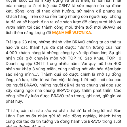
Xuyên suốt 23 năm xây dựng và phát triển, tài sản lớn nhất
của chúng ta là trí tuệ của CBNV, là sức mạnh của sự đoàn
kết, đồng lòng đi theo định hướng, sứ mệnh để phụng sự
khách hàng. Trên cơ sở nền tảng những con người này, chúng
ta đã và sẽ hoạch định ra các sách lược để cùng vượt khó và
vươn mình tới các thành công mới, thêm tuổi mới BRAVO sẽ
tích thêm năng lượng để
MẠNH MẼ VƯƠN XA
.
Trải qua 23 năm, những thành viên BRAVO chúng ta có thể tự
hào về các thành tựu đã đạt được: “Sự tin tưởng của hơn
4.000 khách hàng là những công ty và tập đoàn lớn; Sự ghi
nhận của giới chuyên môn với TOP 10 Sao Khuê, TOP 10
Doanh nghiệp CNTT trong nhiều năm; Với quy mô hơn 400
nhân sự khắp 3 vùng miền, cùng những nét văn hóa đậm bản
sắc riêng mình...”. Thành quả có được chính là nhờ sự đồng
lòng, nỗ lực, kiên trì và làm việc không biết mệt mỏi của các
lớp người BRAVO, những người đã và đang chung vai góp sức
xây dựng ngôi nhà chung BRAVO ngày thêm phát triển. Các
cống hiến ấy luôn được BRAVO trân trọng, ghi nhớ, giữ gìn và
phát huy.
“Tri ân, cảm ơn sâu sắc và chân thành” là những lời mà Ban
Lãnh Đạo muốn nhắn gửi tới các đồng nghiệp, khách hàng
cùng đối tác đã tin tưởng và đồng hành với BRAVO trong suốt
chặng đường đã qua.