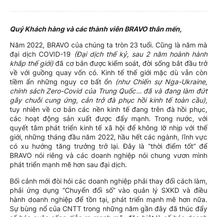
Quý Khách hàng và các thành viên BRAVO thân mến,
Năm 2022, BRAVO của chúng ta tròn 23 tuổi. Cũng là năm mà
đại dịch COVID-19
(Đại dịch thế kỷ, sau 2 năm hoành hành
khắp thế giới)
đã cơ bản được kiểm soát, đời sống bắt đầu trở
về với guồng quay vốn có. Kinh tế thế giới mặc dù vẫn còn
tiềm ẩn những nguy cơ bất ổn
(như Chiến sự Nga-Ukraine,
chính sách Zero-Covid của Trung Quốc… đã và đang làm đứt
gãy chuỗi cung ứng, cản trở đà phục hồi kinh tế toàn cầu)
,
tuy nhiên về cơ bản các nền kinh tế đang trên đà hồi phục,
các hoạt động sản xuất được đẩy mạnh. Trong nước, với
quyết tâm phát triển kinh tế xã hội để không lỡ nhịp với thế
giới, những tháng đầu năm 2022, hầu hết các ngành, lĩnh vực
có xu hướng tăng trưởng trở lại. Đây là “thời điểm tốt” để
BRAVO nói riêng và các doanh nghiệp nói chung vươn mình
phát triển mạnh mẽ hơn sau đại dịch.
Bối cảnh mới đòi hỏi các doanh nghiệp phải thay đổi cách làm,
phải ứng dụng “Chuyển đổi số” vào quản lý SXKD và điều
hành doanh nghiệp để tồn tại, phát triển mạnh mẽ hơn nữa.
Sự bùng nổ của CNTT trong những năm gần đây đã thúc đẩy