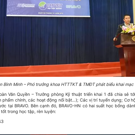
 Bình Minh – Phó trưởng khoa HTTTKT & TMĐT phát biểu khai mạc 
Đoàn Văn Quyền – Trưởng phòng Kỹ thuật triển khai 1 đã chia sẻ tới
n phẩm chính, các hoạt động nổi bật…); Các vị trí tuyển dụng; Cơ h
ước tại BRAVO. Bên cạnh đó, BRAVO-HN có hai suất học bổng dành
ốt trong học tập, rèn luyện:
S3