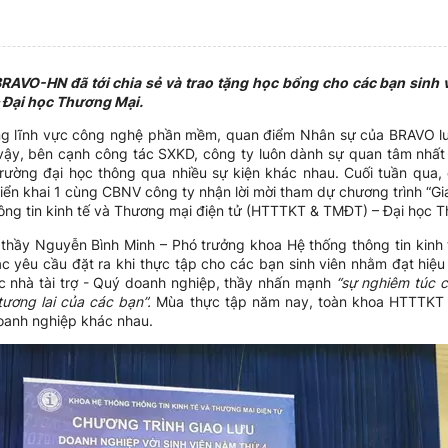
RAVO-HN đã tới chia sẻ và trao tặng học bổng cho các bạn sinh v
 Đại học Thương Mại.
g lĩnh vực công nghệ phần mềm, quan điểm Nhân sự của BRAVO luô
ì vậy, bên cạnh công tác SXKD, công ty luôn dành sự quan tâm nhất 
rường đại học thông qua nhiều sự kiện khác nhau. Cuối tuần qua
iển khai 1 cùng CBNV công ty nhận lời mời tham dự chương trình “Gia
ông tin kinh tế và Thương mại điện tử (HTTTKT & TMĐT) – Đại học T
 thầy Nguyễn Bình Minh – Phó trưởng khoa Hệ thống thông tin kinh 
các yêu cầu đặt ra khi thực tập cho các bạn sinh viên nhằm đạt hiệu
c nhà tài trợ - Quý doanh nghiệp, thầy nhấn mạnh
“sự nghiêm túc 
 tương lai của các bạn”.
Mùa thực tập năm nay, toàn khoa HTTTKT
doanh nghiệp khác nhau.