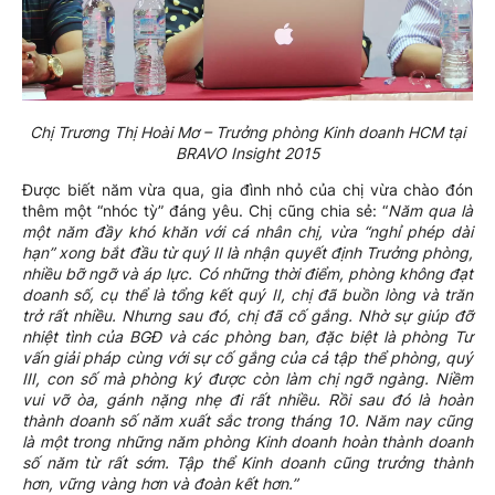
Chị Trương Thị Hoài Mơ – Trưởng phòng Kinh doanh HCM tại
BRAVO Insight 2015
Được biết năm vừa qua, gia đình nhỏ của chị vừa chào đón
thêm một “nhóc tỳ” đáng yêu. Chị cũng chia sẻ: “
Năm qua là
một năm đầy khó khăn với cá nhân chị, vừa “nghỉ phép dài
hạn” xong bắt đầu từ quý II là nhận quyết định Trưởng phòng,
nhiều bỡ ngỡ và áp lực. Có những thời điểm, phòng không đạt
doanh số, cụ thể là tổng kết quý II, chị đã buồn lòng và trăn
trở rất nhiều. Nhưng sau đó, chị đã cố gắng. Nhờ sự giúp đỡ
nhiệt tình của BGĐ và các phòng ban, đặc biệt là phòng Tư
vấn giải pháp cùng với sự cố gắng của cả tập thể phòng, quý
III, con số mà phòng ký được còn làm chị ngỡ ngàng. Niềm
vui vỡ òa, gánh nặng nhẹ đi rất nhiều. Rồi sau đó là hoàn
thành doanh số năm xuất sắc trong tháng 10. Năm nay cũng
là một trong những năm phòng Kinh doanh hoàn thành doanh
số năm từ rất sớm. Tập thể Kinh doanh cũng trưởng thành
hơn, vững vàng hơn và đoàn kết hơn.”