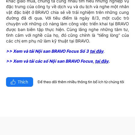
khắc giao mùa, chúng ta cũng nhau tìm hiểu những nghiệp vụ
đặc trưng của công ty về dịch vụ và du lịch và nghe một nhân
vật đặc biệt ở BRAVO chia sẻ về trải nghiệm trên những cung
đường đã đi qua. Với tiêu điểm là ngày 8/3, một cuộc trò
chuyện với những cô nàng làm công việc triển khai tại BRAVO
được ban biên tập thực hiện. Cùng lắng nghe những tâm tư,
tình cảm với nghề của họ, đó cũng chính là “tiếng lòng” của
các chị em phụ nữ làm kỹ thuật tại BRAVO.
>> Xem và tải Nội san BRAVO Focus Số 3
tại đây
.
>> Xem và tải các số Nội san BRAVO Focus,
tại đây
.
Thích
Để theo dõi thêm nhiều thông tin bổ ích từ chúng tôi​