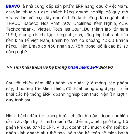
BRAVO
là nhà cung cấp sản phẩm ERP hàng đầu ở Việt Nam,
chuyên phục vụ các khách hàng doanh nghiệp có quy mô
vừa và lớn, với một dãy dài tên tuổi danh tiếng đầu ngành như
THACO, Sabeco, Hòa Phát, ACV, Cholimex, Kềm Nghĩa, ACV,
Techcombank, Viettel, Tous les Jour…Dù thành lập từ năm
1999, nhưng do chỉ tập trung phục vụ tầng lớp tinh anh của
nền kinh tế Việt Nam, khiến họ mới có khoảng 4.500 khách
hàng. Hiện Bravo có 450 nhân sự, 75% trong đó là các kỹ sư
công nghệ.
>> Tìm hiểu thêm về hệ thống
phần mềm ERP
BRAVO
Sau rất nhiều năm điều hành và quản lý ở mảng sản phẩm
này, theo ông Tôn Minh Thiên, để thành công ứng dụng – triển
khai các hệ thống ERP, doanh nghiệp cần thực hiện lần lượt 4
quy trình sau.
Hình thành đầu tư: trong bước chuẩn bị này, doanh nghiệp
cần xác định kỹ là mình muốn đạt đến mục tiêu gì ở từng bộ
phận khi đầu tư vào ERP. Ví dụ: doanh chủ muốn kiểm soát bộ
phận kinh doanh như thế nào, bộ phận kế toán sẽ minh bạch