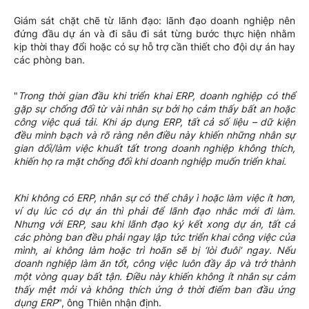
Giám sát chặt chẽ từ lãnh đạo: lãnh đạo doanh nghiệp nên
đứng đầu dự án và đi sâu đi sát từng bước thực hiện nhằm
kịp thời thay đổi hoặc có sự hỗ trợ cần thiết cho đội dự án hay
các phòng ban.
"
Trong thời gian đầu khi triển khai ERP, doanh nghiệp có thể
gặp sự chống đối từ vài nhân sự bởi họ cảm thấy bất an hoặc
công việc quá tải. Khi áp dụng ERP, tất cả số liệu – dữ kiện
đều minh bạch và rõ ràng nên điều này khiến những nhân sự
gian dối/làm việc khuất tất trong doanh nghiệp không thích,
khiến họ ra mặt chống đối khi doanh nghiệp muốn triển khai.
Khi không có ERP, nhân sự có thể chây ì hoặc làm việc ít hơn,
ví dụ lúc có dự án thì phải để lãnh đạo nhắc mới đi làm.
Nhưng với ERP, sau khi lãnh đạo ký kết xong dự án, tất cả
các phòng ban đều phải ngay lập tức triển khai công việc của
mình, ai không làm hoặc trì hoãn sẽ bị ‘lòi đuôi’ ngay. Nếu
doanh nghiệp làm ăn tốt, công việc luôn đầy ắp và trở thành
một vòng quay bất tận. Điều này khiến không ít nhân sự cảm
thấy mệt mỏi và không thích ứng ở thời điểm ban đầu ứng
dụng ERP
", ông Thiên nhận định.