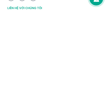
LIÊN HỆ VỚI CHÚNG TÔI
Hà Nội
(+84) 243 776 2472
Đà Nẵng
(+84) 236 363 3733
Tp. HCM
(+84) 283 930 3352
VỀ BRAVO
Thông tin chủ sở hữu
Chính sách và điều khoản
Chứng nhận bản quyền phần mềm BRAVO
Chính sách dữ liệu cá nhân