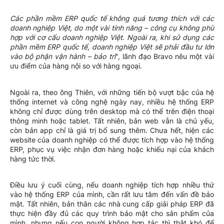
Các phần mềm ERP quốc tế không quá tương thích với các
doanh nghiệp Việt, do một vài tính năng – công cụ không phù
hợp với cơ cấu doanh nghiệp Việt. Ngoài ra, khi sử dụng các
phần mềm ERP quốc tế, doanh nghiệp Việt sẽ phải đầu tư lớn
vào bộ phận vận hành – bảo trì
", lãnh đạo Bravo nêu một vài
ưu điểm của hàng nội so với hàng ngoại.
Ngoài ra, theo ông Thiên, với những tiến bộ vượt bậc của hệ
thống internet và công nghệ ngày nay, nhiều hệ thống ERP
không chỉ được dùng trên desktop mà có thể trên điện thoại
thông minh hoặc tablet. Tất nhiên, bản web vẫn là chủ yếu,
còn bản app chỉ là giá trị bổ sung thêm. Chưa hết, hiện các
website của doanh nghiệp có thể được tích hợp vào hệ thống
ERP, phục vụ việc nhận đơn hàng hoặc khiếu nại của khách
hàng tức thời.
Điều lưu ý cuối cùng, nếu doanh nghiệp tích hợp nhiều thứ
vào hệ thống ERP của mình, cần rất lưu tâm đến vấn đề bảo
mật. Tất nhiên, bản thân các nhà cung cấp giải pháp ERP đã
thực hiện đầy đủ các quy trình bảo mật cho sản phẩm của
mình, nhưng nếu con người không hợp tác thì thật khó để