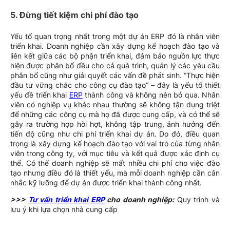
5. Đừng tiết kiệm chi phí đào tạo
Yếu tố quan trọng nhất trong một dự án ERP đó là nhân viên
triển khai. Doanh nghiệp cần xây dựng kế hoạch đào tạo và
liên kết giữa các bộ phận triển khai, đảm bảo nguồn lực thực
hiện được phân bổ đều cho cả quá trình, quản lý các yêu cầu
phân bổ cũng như giải quyết các vấn đề phát sinh. “Thực hiện
đầu tư vững chắc cho công cụ đào tạo” – đây là yếu tố thiết
yếu đề triển khai
ERP
thành công và không nên bỏ qua. Nhân
viên có nghiệp vụ khác nhau thường sẽ không tận dụng triệt
để những các công cụ mà họ đã được cung cấp, và có thể sẽ
gây ra trường hợp hời hợt, không tập trung, ảnh hưởng đến
tiến độ cũng như chi phí triển khai dự án. Do đó, điều quan
trọng là xây dựng kế hoạch đào tạo với vai trò của từng nhân
viên trong công ty, với mục tiêu và kết quả được xác định cụ
thể. Có thể doanh nghiệp sẽ mất nhiều chi phí cho việc đào
tạo nhưng điều đó là thiết yếu, mà mỗi doanh nghiệp cần cân
nhắc kỹ lưỡng để dự án được triển khai thành công nhất.
>>>
Tư vấn triển khai ERP
cho doanh nghiệp:
Quy trình và
lưu ý khi lựa chọn nhà cung cấp