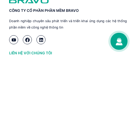
CÔNG TY CỔ PHẦN PHẦN MỀM BRAVO
Doanh nghiệp chuyên sâu phát triển và triển khai ứng dụng các hệ thống
phần mềm về công nghệ thông tin
LIÊN HỆ VỚI CHÚNG TÔI
Hà Nội
(+84) 243 776 2472
Đà Nẵng
(+84) 236 363 3733
Tp. HCM
(+84) 283 930 3352
VỀ BRAVO