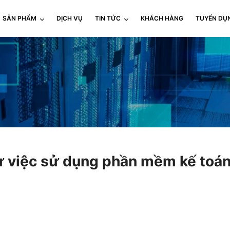
SẢN PHẨM
DỊCH VỤ
TIN TỨC
KHÁCH HÀNG
TUYỂN DỤ
 từ việc sử dụng phần mềm kế to