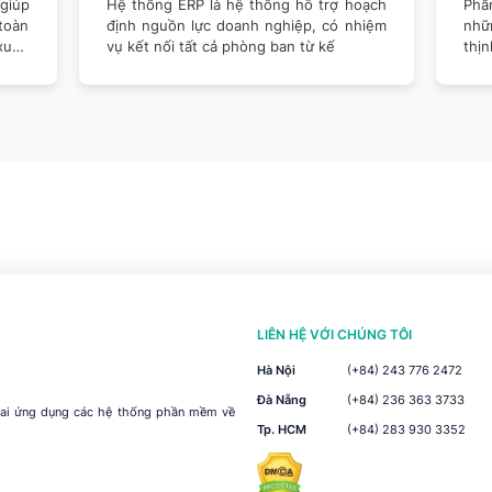
oạch
Phần mềm quản trị doanh nghiệp trong
Một
hiệm
những năm gần đây trở nên phổ biến và
ngh
thịnh hành tại các doanh nghiệp Việt
dùn
đặc biệt
dùn
LIÊN HỆ VỚI CHÚNG TÔI
Hà Nội
(+84) 243 776 2472
Đà Nẵng
(+84) 236 363 3733
khai ứng dụng các hệ thống phần mềm về
Tp. HCM
(+84) 283 930 3352