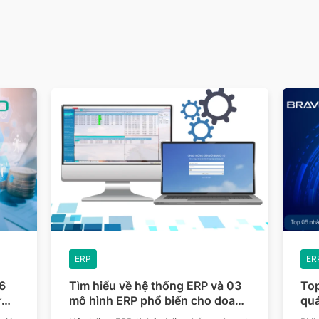
ERP
ER
03
Top 05 nhà cung cấp phần mềm
Khá
anh
quản trị doanh nghiệp lớn tại Việt
sâu
Nam
mô 