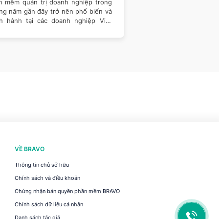
 bối cảnh nhức nhối mà nhiều doanh
Rút ra bài học đắt giá t
iệp Việt gặp phải phòng kế toán
ERP thất bại, doanh 
g một hệ thống, bộ phận bán hàng
nhận ra tầm quan trọng 
g một
VỀ BRAVO
Thông tin chủ sở hữu
Chính sách và điều khoản
Chứng nhận bản quyền phần mềm BRAVO
Chính sách dữ liệu cá nhân
Danh sách tác giả