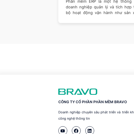
là một hệ thống giúp
Hệ thống ERP là hệ thống hỗ trợ h
ản lý và tích hợp toàn
định nguồn lực doanh nghiệp, có n
ận hành như sản xuất,
vụ kết nối tất cả phòng ban từ kế
CÔNG TY CỔ PHẦN PHẦN MỀM BRAVO
Doanh nghiệp chuyên sâu phát triển và triển 
công nghệ thông tin