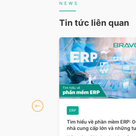
NEWS
Tin tức liên quan
ERP
phần mềm ERP: 06
Tìm hiểu về hệ thống ERP và 
 lớn và những tư
mô hình ERP phổ biến cho do
 gia
nghiệp