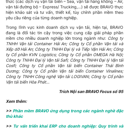
thức (các dịch vụ vận tải biển – Sea, vận tải hàng không – Air,
vận tải đường bộ – Express/ Trucking,…) sẽ được BRAVO thực
hiện khảo sát và tư vấn, thiết kế, tùy chỉnh phần mềm theo
yêu cầu riêng của từng doanh nghiệp.
Trong lĩnh vực kinh doanh dịch vụ vận tải, hiện tại, BRAVO
đang là đối tác tin cậy trong việc cung cấp giải pháp phần
mềm cho nhiều doanh nghiệp lớn trong ngành như:
Công ty
TNHH Vận tải Container Hải An; Công ty Cổ phần Vận tải và
Xếp dỡ Hải An; Công ty TNHH Đại lý và Tiếp Vận Hải An; Công
ty Cổ phần KVN Logistics; Công ty Cổ phần OMEGA Hà Nội;
Công ty TNHH Đại lý Vận tải Safi; Công ty TNHH Đại lý Vận tải
Cosfi; Công ty Cổ phần Vận tải biển Container Thái Bình
Dương; Công ty Cổ phần Vận tải biển Container Vinalines;
Công ty TNHH Công nghệ Vận tải LOGIVAN; Công ty Cổ phần
Vận tải biển Hòa Phát…
Trích Nội san BRAVO Focus số 95
Xem thêm:
>>
Phần mềm BRAVO ứng dụng trong các ngành nghề đặc
thù khác
>>
Tư vấn triển khai ERP cho doanh nghiệp: Quy trình và