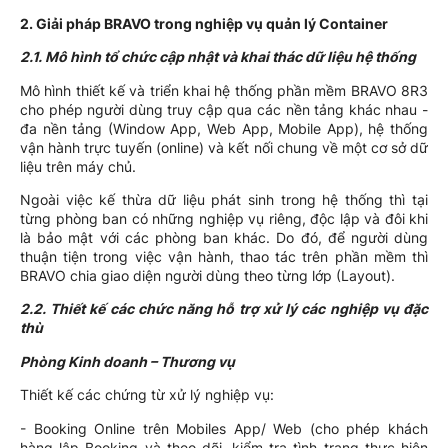
2. Giải pháp BRAVO trong nghiệp vụ quản lý Container
2.1. Mô hình tổ chức cập nhật và khai thác dữ liệu hệ thống
Mô hình thiết kế và triển khai hệ thống phần mềm BRAVO 8R3
cho phép người dùng truy cập qua các nền tảng khác nhau -
đa nền tảng (Window App, Web App, Mobile App), hệ thống
vận hành trực tuyến (online) và kết nối chung về một cơ sở dữ
liệu trên máy chủ.
Ngoài việc kế thừa dữ liệu phát sinh trong hệ thống thì tại
từng phòng ban có những nghiệp vụ riêng, độc lập và đôi khi
là bảo mật với các phòng ban khác. Do đó, để người dùng
thuận tiện trong việc vận hành, thao tác trên phần mềm thì
BRAVO chia giao diện người dùng theo từng lớp (Layout).
2.2. Thiết kế các chức năng hỗ trợ xử lý các nghiệp vụ đặc
thù
Phòng Kinh doanh – Thương vụ
Thiết kế các chứng từ xử lý nghiệp vụ:
- Booking Online trên Mobiles App/ Web (cho phép khách
hàng lập Booking và theo dõi, kiểm tra tình trạng thực hiện