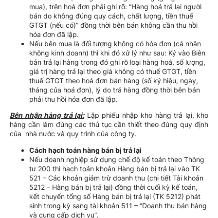
mua), trên hoá đơn phải ghi rõ: “Hàng hoá trả lại người
bán do không đúng quy cách, chất lượng, tiền thuế
GTGT (nếu có)” đồng thời bên bán không cần thu hồi
hóa đơn đã lập.
Nếu bên mua là đối tượng không có hóa đơn (cá nhân
không kinh doanh) thì khi đó xử lý như sau: Ký vào Biên
bản trả lại hàng trong đó ghi rõ loại hàng hoá, số lượng,
giá trị hàng trả lại theo giá không có thuế GTGT, tiền
thuế GTGT theo hoá đơn bán hàng (số ký hiệu, ngày,
tháng của hoá đơn), lý do trả hàng đồng thời bên bán
phải thu hồi hóa đơn đã lập.
Bên nhận hàng trả lại:
Lập phiếu nhập kho hàng trả lại, kho
hàng cần làm đúng các thủ tục cần thiết theo đúng quy định
của nhà nước và quy trình của công ty.
Cách hạch toán hàng bán bị trả lại
Nếu doanh nghiệp sử dụng chế độ kế toán theo Thông
tư 200 thì hạch toán khoản Hàng bán bị trả lại vào TK
521 – Các khoản giảm trừ doanh thu (chi tiết Tài khoản
5212 – Hàng bán bị trả lại) đồng thời cuối kỳ kế toán,
kết chuyển tổng số Hàng bán bị trả lại (TK 5212) phát
sinh trong kỳ sang tài khoản 511 – “Doanh thu bán hàng
và cung cấp dịch vụ”,