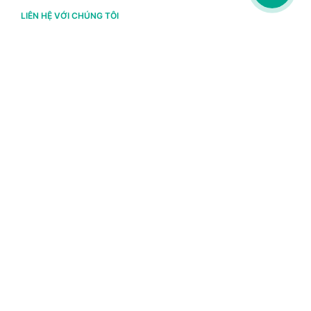
LIÊN HỆ VỚI CHÚNG TÔI
Hà Nội
(+84) 243 776 2472
Đà Nẵng
(+84) 236 363 3733
Tp. HCM
(+84) 283 930 3352
VỀ BRAVO
Thông tin chủ sở hữu
Chính sách và điều khoản
Chứng nhận bản quyền phần mềm BRAVO
Chính sách dữ liệu cá nhân
Danh sách tác giả