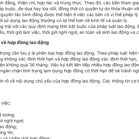
h đẳng, thiện chí, hợp tác và trung thực. Theo đó, các bên tham gi
ép buộc, đe dọa hay lừa dối, đồng thời có quyền tự do thỏa thuận v
guyên tắc bình đẳng được thể hiện ở việc các bên có vị thế pháp lý
i sử dụng lao động thường có lợi thế hơn về kinh tế và quản lý.
trái với các quy định mang tính bắt buộc của pháp luật lao động. Đặ
iểu, thời giờ làm việc, thời giờ nghỉ ngơi, an toàn vệ sinh lao động v
 về hợp đồng lao động
rọng cần lưu ý là phân loại hợp đồng lao động. Theo pháp luật hiện
ng không xác định thời hạn và hợp đồng lao động xác định thời hạn
hiện không quá 36 tháng. Việc ký kết liên tiếp nhiều hợp đồng lao độ
ngăn chặn tình trạng lạm dụng hợp đồng có thời hạn để né tránh ngh
ịnh rõ về nội dung chủ yếu của hợp đồng lao động. Các thông tin cơ
 việc;
ả lương;
iờ nghỉ ngơi;
lao động;
ng tin;
ạo và chấm dứt hợp đồng;