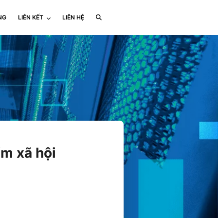
NG
LIÊN KẾT
LIÊN HỆ
m xã hội