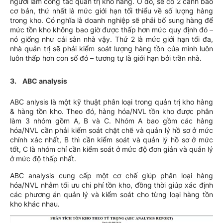
người làm công tác quản trị kho hàng. Ở đó, sẽ có 2 cảnh báo
cơ bản, thứ nhất là mức giới hạn tối thiểu về số lượng hàng
trong kho. Có nghĩa là doanh nghiệp sẽ phải bổ sung hàng để
mức tồn kho không bao giờ được thấp hơn mức quy định đó –
nó giống như cái sàn nhà vậy. Thứ 2 là mức giới hạn tối đa,
nhà quản trị sẽ phải kiểm soát lượng hàng tồn của mình luôn
luôn thấp hơn con số đó – tương tự là giới hạn bởi trần nhà.
3. ABC analysis
ABC anlysis là một kỹ thuật phân loại trong quản trị kho hàng
& hàng tồn kho. Theo đó, hàng hóa/NVL tồn kho được phân
làm 3 nhóm gồm A, B và C. Nhóm A bao gồm các hàng
hóa/NVL cần phải kiểm soát chặt chẽ và quản lý hồ sơ ở mức
chính xác nhất, B thì cần kiểm soát và quản lý hồ sơ ở mức
tốt, C là nhóm chỉ cần kiểm soát ở mức độ đơn giản và quản lý
ở mức độ thấp nhất.
ABC analysis cung cấp một cơ chế giúp phân loại hàng
hóa/NVL nhằm tối ưu chi phí tồn kho, đồng thời giúp xác định
các phương án quản lý và kiểm soát cho từng loại hàng tồn
kho khác nhau.