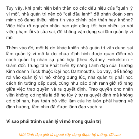
Tuy vậy, khi phát hiện bản thân có các dấu hiệu của “quản lý
vi mô”, nhà quản trị nên có "cái đầu lạnh" để phán đoán xem
mình có đang thiếu niềm tin vào chính bản thân hay không?
Việc hiểu rõ nguyên nhân bao giờ cũng tốt hơn nhiều so với
việc phạm lỗi và sửa sai, để không vận dụng sai lầm quản lý vi
mô.
Thêm vào đó, một lý do khác khiến nhà quản trị vận dụng sai
lầm quản lý vi mô là do chưa định hình được quan điểm và
cách quản trị nhân sự phù hợp (theo Sydney Finkelstein -
Giám đốc Trung tâm Phát triển Kỹ năng Lãnh đạo của Trường
Kinh doanh Tuck thuộc Đại học Dartmouth). Do vậy, để không
rơi vào quản lý vi mô không đúng lúc, nhà quản trị phải học
cách tin tưởng cấp dưới, cũng như xác định ranh giới rõ ràng
giữa việc trao quyền và ra quyết định. Trao quyền cho nhân
viên không có nghĩa là để họ tùy ý tự ra quyết định mà không
có giới hạn, hay toàn bộ việc làm của họ luôn phải hướng về
định hướng, tầm nhìn đã được lãnh đạo vạch ra.
Vì sao phải tránh quản lý vi mô trong quản trị
Một lãnh đạo giỏi là người xây dựng được hệ thống, để sao