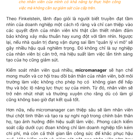
cho nhân viên của mình có khả năng tự thực hiện công
việc mà không cần sự giám sát của cấp trên.
Theo Finkelstein, lãnh đạo giỏi là người biết truyền đạt tầm
nhìn của doanh nghiệp một cách rõ ràng và chỉ can thiệp vào
các quyết định của nhân viên khi thật cần thiết nhằm đảm
bảo không xảy mâu thuẫn hay xung đột với tầm nhìn. Ngược
lại, nếu nhà quản trị đang vận dụng sai lầm “quản lý vi mô” sẽ
gây nhiều hậu quả nghiêm trọng. Đó không chỉ là sự nghiệp
của nhân viên bị cản trở, mà hiệu suất làm việc lẫn tính sáng
tạo của họ cũng giảm sút.
Kiểm soát nhân viên quá nhiều,
micromanager
sẽ hạn chế
mong muốn và cơ hội trau dồi bản thân của nhân viên, bởi môi
trường làm việc không cho phép họ có không gian để hấp
thụ và bộc lộ năng lực thực sự của mình. Từ đó, nhân viên sẽ
trở nên nhút nhát và thường xuyên cho rằng dù có làm gì
cũng không bao giờ đạt kết quả tốt.
Hơn nữa, nếu micromanager can thiệp sâu sẽ làm nhân viên
thui chột tinh thần và tạo ra sự nghi ngờ trong chính bản thân
họ, tạo ảnh hưởng đến hiệu suất làm việc. Phong cách kiểm
soát cấp dưới cực đoan không chỉ làm doanh nghiệp tốn kém
chi phí, mà còn cả thời gian lẫn công sức để khắc phục hậu