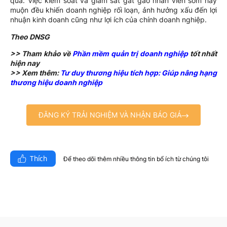
quả. Việc kiểm soát và giám sát gắt gao nhân viên sớm hay
muộn đều khiến doanh nghiệp rối loạn, ảnh hưởng xấu đến lợi
nhuận kinh doanh cũng như lợi ích của chính doanh nghiệp.
Theo DNSG
>> Tham khảo về
Phần mềm quản trị doanh nghiệp
tốt nhất
hiện nay
>> Xem thêm:
Tư duy thương hiệu tích hợp: Giúp nâng hạng
thương hiệu doanh nghiệp
ĐĂNG KÝ TRẢI NGHIỆM VÀ NHẬN BÁO GIÁ
Thích
Để theo dõi thêm nhiều thông tin bổ ích từ chúng tôi​