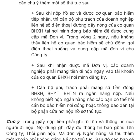
cần chú ý thêm một số thủ tục sau:
+ Sau khi nộp hồ sơ và được cơ quan bảo hiểm
tiếp nhận, thì cán bộ phụ trách của doanh nghiệp
liên hệ số điện thoại đường dây nóng của cơ quan
BHXH tại nơi mình đóng bảo hiểm để được cung
cấp mã Đơn vị. Trong vòng 2 ngày, nếu không
thấy liên hệ cơ quan bảo hiểm sẽ chủ động gọi
điện thoại xuống và cung cấp mã đơn vị cho
Công ty.
+ Sau khi nhận được mã Đơn vị, các doanh
nghiệp phải mang tiền đi nộp ngay vào tài khoản
của cơ quan BHXH nơi mình đăng ký.
+ Cán bộ phụ trách phải mang số tiền đóng
BHXH, BHYT, BHTN ra ngân hàng nộp. Nếu
không biết nộp ngân hàng nào các bạn có thể hỏi
cán bộ bảo hiểm nơi đóng hoặc thông báo dán tại
bộ phận cửa nơi nộp hồ sơ thủ tục.
Chú ý
: Trong giấy nộp tiền phải ghi rõ tên và thông tin của
người đi nộp. Nội dung ghi đầy đủ thông tin bao gồm: Tên
Công ty; Thời gian nộp; Mã đơn vị. Ngân hàng sẽ thu thêm
một khoản phí không đáng kể cho thủ tục. Sau đó các bạn sẽ