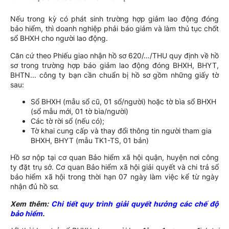
Nếu trong kỳ có phát sinh trường hợp giảm lao động đóng
bảo hiểm, thì doanh nghiệp phải báo giảm và làm thủ tục chốt
sổ BHXH cho người lao động.
Căn cứ theo Phiếu giao nhận hồ sơ 620/…/THU quy định về hồ
sơ trong trường hợp báo giảm lao động đóng BHXH, BHYT,
BHTN... công ty bạn cần chuẩn bị hồ sơ gồm những giấy tờ
sau:
Sổ BHXH (mẫu sổ cũ, 01 sổ/người) hoặc tờ bìa sổ BHXH
(sổ mẫu mới, 01 tờ bìa/người)
Các tờ rời sổ (nếu có);
Tờ khai cung cấp và thay đổi thông tin người tham gia
BHXH, BHYT (mẫu TK1-TS, 01 bản)
Hồ sơ nộp tại cơ quan Bảo hiểm xã hội quận, huyện nơi công
ty đặt trụ sở. Cơ quan Bảo hiểm xã hội giải quyết và chi trả sổ
bảo hiểm xã hội trong thời hạn 07 ngày làm việc kể từ ngày
nhận đủ hồ sơ.
Xem thêm:
Chi tiết quy trình giải quyết hưởng các chế độ
bảo hiểm
.