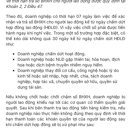
Về thời hạn trả sổ BHXH cho người lao động được quy định tại
Khoản 2, 2 Điều 47.
Theo đó, doanh nghiệp có thời hạn 07 ngày làm việc để xác
nhận và trả sổ BHXH cho người lao động kể từ ngày chấm dứt
hợp đồng lao động (HĐLĐ). Vì vậy việc chốt sổ phải được tiến
hành ngay khi nghỉ việc. Trong một số trường hợp đặc biệt, có
thể kéo dài không quá 30 ngày kể từ ngày chấm dứt HĐLĐ
như:
Doanh nghiệp chấm dứt hoạt động.
Doanh nghiệp hoặc NLĐ gặp thiên tai, hỏa hoạn, địch
họa hoặc dịch bệnh truyền nhiễm nguy hiểm.
Doanh nghiệp thay đổi cơ cấu, công nghệ hoặc lý do
kinh tế hoặc sát nhập, hợp nhất, chia, tách doanh
nghiệp, hợp tác xã, chuyển quyền sở hữu, quyền sử
dụng tài sản.
Nếu không chốt hoặc chốt chậm sổ BHXH, doanh nghiệp bị
người lao động khiếu nại tới các cơ quan có thẩm quyền giải
quyết. Sau khi bên thanh tra lao động tiến hàng kiểm tra, nếu
doanh nghiệp nào thực hiện không đúng theo quy định về thời
hạn thanh toán các khoản quyền lợi của người lao động sau
khi chấm dứt hợp đồng sẽ bị xử phạt như sau: