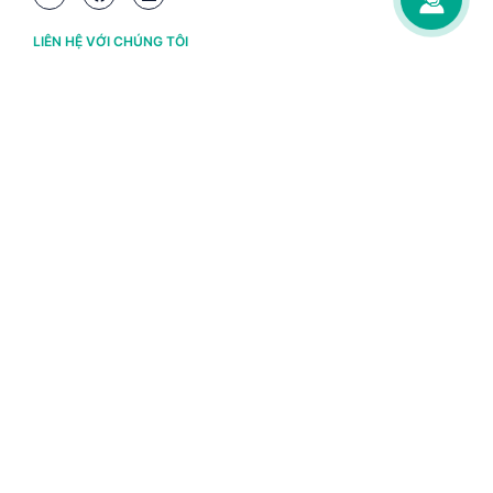
LIÊN HỆ VỚI CHÚNG TÔI
Hà Nội
(+84) 243 776 2472
Đà Nẵng
(+84) 236 363 3733
Tp. HCM
(+84) 283 930 3352
VỀ BRAVO
Thông tin chủ sở hữu
Chính sách và điều khoản
Chứng nhận bản quyền phần mềm BRAVO
Chính sách dữ liệu cá nhân