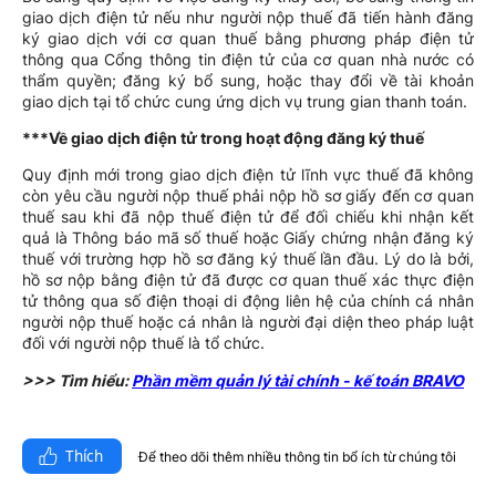
giao dịch điện tử nếu như người nộp thuế đã tiến hành đăng
ký giao dịch với cơ quan thuế bằng phương pháp điện tử
thông qua Cổng thông tin điện tử của cơ quan nhà nước có
thẩm quyền; đăng ký bổ sung, hoặc thay đổi về tài khoản
giao dịch tại tổ chức cung ứng dịch vụ trung gian thanh toán.
***Về giao dịch điện tử trong hoạt động đăng ký thuế
Quy định mới trong giao dịch điện tử lĩnh vực thuế đã không
còn yêu cầu người nộp thuế phải nộp hồ sơ giấy đến cơ quan
thuế sau khi đã nộp thuế điện tử để đối chiếu khi nhận kết
quả là Thông báo mã số thuế hoặc Giấy chứng nhận đăng ký
thuế với trường hợp hồ sơ đăng ký thuế lần đầu. Lý do là bởi,
hồ sơ nộp bằng điện tử đã được cơ quan thuế xác thực điện
tử thông qua số điện thoại di động liên hệ của chính cá nhân
người nộp thuế hoặc cá nhân là người đại diện theo pháp luật
đối với người nộp thuế là tổ chức.
>>> Tìm hiểu:
Phần mềm quản lý tài chính - kế toán BRAVO
Thích
Để theo dõi thêm nhiều thông tin bổ ích từ chúng tôi​