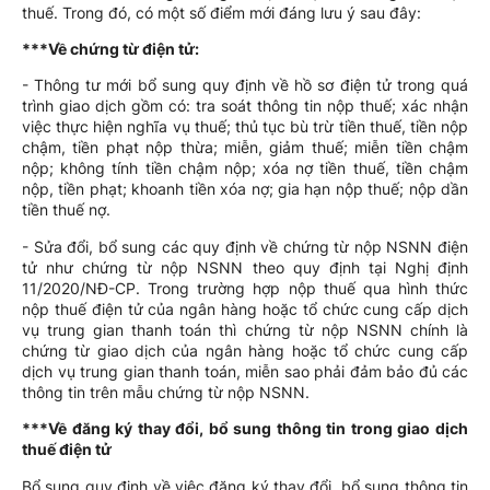
thuế. Trong đó, có một số điểm mới đáng lưu ý sau đây:
***Về chứng từ điện tử:
- Thông tư mới bổ sung quy định về hồ sơ điện tử trong quá
trình giao dịch gồm có: tra soát thông tin nộp thuế; xác nhận
việc thực hiện nghĩa vụ thuế; thủ tục bù trừ tiền thuế, tiền nộp
chậm, tiền phạt nộp thừa; miễn, giảm thuế; miễn tiền chậm
nộp; không tính tiền chậm nộp; xóa nợ tiền thuế, tiền chậm
nộp, tiền phạt; khoanh tiền xóa nợ; gia hạn nộp thuế; nộp dần
tiền thuế nợ.
- Sửa đổi, bổ sung các quy định về chứng từ nộp NSNN điện
tử như chứng từ nộp NSNN theo quy định tại Nghị định
11/2020/NĐ-CP. Trong trường hợp nộp thuế qua hình thức
nộp thuế điện tử của ngân hàng hoặc tổ chức cung cấp dịch
vụ trung gian thanh toán thì chứng từ nộp NSNN chính là
chứng từ giao dịch của ngân hàng hoặc tổ chức cung cấp
dịch vụ trung gian thanh toán, miễn sao phải đảm bảo đủ các
thông tin trên mẫu chứng từ nộp NSNN.
***Về đăng ký thay đổi, bổ sung thông tin trong giao dịch
thuế điện tử
Bổ sung quy định về việc đăng ký thay đổi, bổ sung thông tin