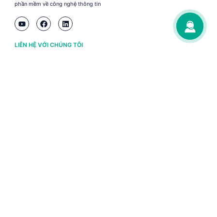
phần mềm về công nghệ thông tin
LIÊN HỆ VỚI CHÚNG TÔI
Hà Nội
(+84) 243 776 2472
Đà Nẵng
(+84) 236 363 3733
Tp. HCM
(+84) 283 930 3352
VỀ BRAVO
Thông tin chủ sở hữu
Chính sách và điều khoản
Chứng nhận bản quyền phần mềm BRAVO