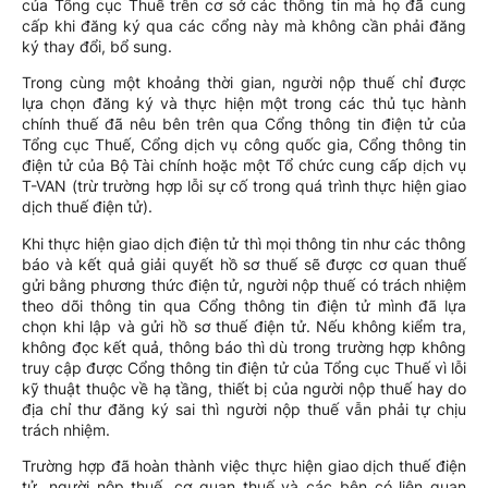
của Tổng cục Thuế trên cơ sở các thông tin mà họ đã cung
cấp khi đăng ký qua các cổng này mà không cần phải đăng
ký thay đổi, bổ sung.
Trong cùng một khoảng thời gian, người nộp thuế chỉ được
lựa chọn đăng ký và thực hiện một trong các thủ tục hành
chính thuế đã nêu bên trên qua Cổng thông tin điện tử của
Tổng cục Thuế, Cổng dịch vụ công quốc gia, Cổng thông tin
điện tử của Bộ Tài chính hoặc một Tổ chức cung cấp dịch vụ
T-VAN (trừ trường hợp lỗi sự cố trong quá trình thực hiện giao
dịch thuế điện tử).
Khi thực hiện giao dịch điện tử thì mọi thông tin như các thông
báo và kết quả giải quyết hồ sơ thuế sẽ được cơ quan thuế
gửi bằng phương thức điện tử, người nộp thuế có trách nhiệm
theo dõi thông tin qua Cổng thông tin điện tử mình đã lựa
chọn khi lập và gửi hồ sơ thuế điện tử. Nếu không kiểm tra,
không đọc kết quả, thông báo thì dù trong trường hợp không
truy cập được Cổng thông tin điện tử của Tổng cục Thuế vì lỗi
kỹ thuật thuộc về hạ tầng, thiết bị của người nộp thuế hay do
địa chỉ thư đăng ký sai thì người nộp thuế vẫn phải tự chịu
trách nhiệm.
Trường hợp đã hoàn thành việc thực hiện giao dịch thuế điện
tử, người nộp thuế, cơ quan thuế và các bên có liên quan