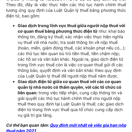
Theo đó, đây là việc thực hiện các thủ tục hành chính thuế
tương ứng quy định của Luật Quản lý thuế bằng phương thức
điện tử, bao gồm:
Giao dịch trong lĩnh vực thuế giữa người nộp thuế với
cơ quan thuế bằng phương thức điện tử
như: khai báo
thông tin, đăng ký thuế; xác nhận việc thực hiện nghĩa
vụ thuế với nhà nước; tra soát thông tin về nộp thuế
(hoàn, miễn, giảm đóng thuế, các khoản phạt nếu có…);
các thủ tục liên quan bù trừ tiền thuế, tiền chậm nộp;
các hồ sơ và văn bản khác. Ngoài ra, giao dịch điện tử
trong lĩnh vực thuế còn là việc cơ quan thuế gửi đi các
thông báo, quyết định và văn bản khác theo quy định
của Luật Quản lý thuế để người nộp thuế nắm được.
Giao dịch điện tử giữa cơ quan thuế với các cơ quan
quản lý nhà nước có thẩm quyền, với các tổ chức có
liên quan:
trong việc tiếp nhận, cung cấp thông tin và
giải quyết các thủ tục hành chính thuế cho người nộp
thuế theo quy định tại Luật Quản lý thuế; các giao dịch
điện tử trong lĩnh vực thuế qua tổ chức cung cấp dịch
vụ giá trị gia tăng.
Có thể bạn quan tâm:
Quy định mới nhất về việc gia hạn nộp
thuế năm 2021