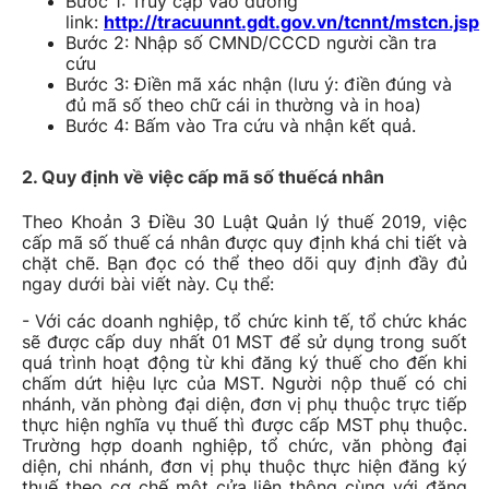
Bước 1: Truy cập vào đường
link:
http://tracuunnt.gdt.gov.vn/tcnnt/mstcn.jsp
Bước 2: Nhập số CMND/CCCD người cần tra
cứu
Bước 3: Điền mã xác nhận (lưu ý: điền đúng và
đủ mã số theo chữ cái in thường và in hoa)
Bước 4: Bấm vào Tra cứu và nhận kết quả.
2. Quy định về việc cấp mã số thuếcá nhân
Theo Khoản 3 Điều 30 Luật Quản lý thuế 2019, việc
cấp mã số thuế cá nhân được quy định khá chi tiết và
chặt chẽ. Bạn đọc có thể theo dõi quy định đầy đủ
ngay dưới bài viết này. Cụ thể:
- Với các doanh nghiệp, tổ chức kinh tế, tổ chức khác
sẽ được cấp duy nhất 01 MST để sử dụng trong suốt
quá trình hoạt động từ khi đăng ký thuế cho đến khi
chấm dứt hiệu lực của MST. Người nộp thuế có chi
nhánh, văn phòng đại diện, đơn vị phụ thuộc trực tiếp
thực hiện nghĩa vụ thuế thì được cấp MST phụ thuộc.
Trường hợp doanh nghiệp, tổ chức, văn phòng đại
diện, chi nhánh, đơn vị phụ thuộc thực hiện đăng ký
thuế theo cơ chế một cửa liên thông cùng với đăng