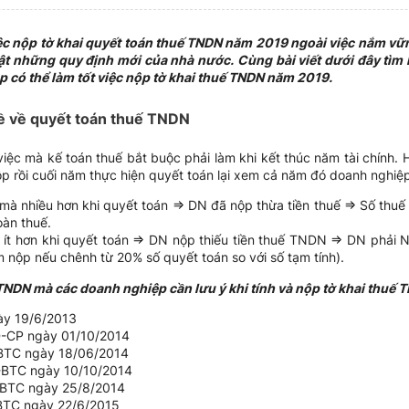
iệc nộp tờ khai quyết toán thuế TNDN năm 2019 ngoài việc nắm v
t những quy định mới của nhà nước. Cùng bài viết dưới đây tìm
 có thể làm tốt việc nộp tờ khai thuế TNDN năm 2019.
về về quyết toán thuế TNDN
iệc mà kế toán thuế bắt buộc phải làm khi kết thúc năm tài chính.
ộp rồi cuối năm thực hiện quyết toán lại xem cả năm đó doanh nghiệ
à nhiều hơn khi quyết toán => DN đã nộp thừa tiền thuế => Số thuế
oàn thuế.
ít hơn khi quyết toán => DN nộp thiếu tiền thuế TNDN => DN phải N
ậm nộp nếu chênh từ 20% số quyết toán so với số tạm tính).
TNDN mà các doanh nghiệp cần lưu ý khi tính và nộp tờ khai thuế 
ày 19/6/2013
Đ-CP ngày 01/10/2014
BTC ngày 18/06/2014
-BTC ngày 10/10/2014
-BTC ngày 25/8/2014
BTC ngày 22/6/2015