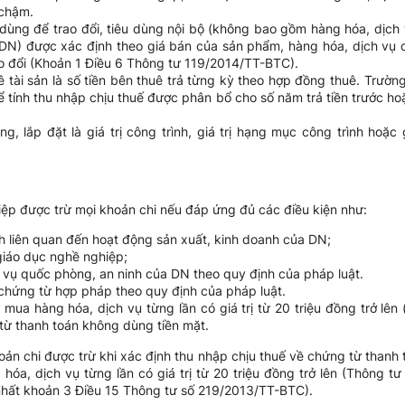
ả chậm.
 dùng để trao đổi, tiêu dùng nội bộ (không bao gồm hàng hóa, dịch 
 DN) được xác định theo giá bán của sản phẩm, hàng hóa, dịch vụ 
rao đổi (Khoản 1 Điều 6 Thông tư 119/2014/TT-BTC).
ê tài sản là số tiền bên thuê trả từng kỳ theo hợp đồng thuê. Trường
ể tính thu nhập chịu thuế được phân bổ cho số năm trả tiền trước h
g, lắp đặt là giá trị công trình, giá trị hạng mục công trình hoặc g
ệp được trừ mọi khoản chi nếu đáp ứng đủ các điều kiện như:
nh liên quan đến hoạt động sản xuất, kinh doanh của DN;
giáo dục nghề nghiệp;
 vụ quốc phòng, an ninh của DN theo quy định của pháp luật.
chứng từ hợp pháp theo quy định của pháp luật.
mua hàng hóa, dịch vụ từng lần có giá trị từ 20 triệu đồng trở lê
từ thanh toán không dùng tiền mặt.
hoản chi được trừ khi xác định thu nhập chịu thuế về chứng từ thanh 
hóa, dịch vụ từng lần có giá trị từ 20 triệu đồng trở lên (Thông t
 nhất khoản 3 Điều 15 Thông tư số 219/2013/TT-BTC).