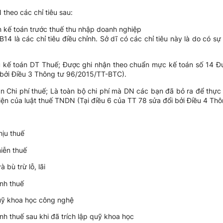
theo các chỉ tiêu sau:
n kế toán trước thuế thu nhập doanh nghiệp
B14 là các chỉ tiêu điều chỉnh. Sở dĩ có các chỉ tiêu này là do có s
u kế toán DT Thuế; Được ghi nhận theo chuẩn mực kế toán số 14 Đ
bởi Điều 3 Thông tư 96/2015/TT-BTC).
toán Chi phí thuế; Là toàn bộ chi phí mà DN các bạn đã bỏ ra để thực
iện của luật thuế TNDN (Tại điều 6 của TT 78 sửa đổi bởi Điều 4 T
hịu thuế
miễn thuế
 bù trừ lỗ, lãi
ính thuế
 quỹ khoa học công nghệ
ính thuế sau khi đã trích lập quỹ khoa học