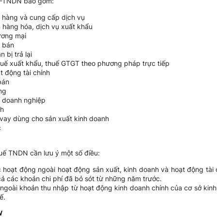
1A-TNDN bao gồm:
n hàng và cung cấp dịch vụ
n hàng hóa, dịch vụ xuất khẩu
hương mại
g bán
 bị trả lại
huế xuất khẩu, thuế GTGT theo phương pháp trực tiếp
t động tài chính
bán
ng
lý doanh nghiệp
nh
ền vay dùng cho sản xuất kinh doanh
c
huế TNDN cần lưu ý một số điều:
 hoạt động ngoài hoạt động sản xuất, kinh doanh và hoạt động tài 
ả các khoản chi phí đã bỏ sót từ những năm trước.
goài khoản thu nhập từ hoạt động kinh doanh chính của cơ sở kinh 
ế.
N