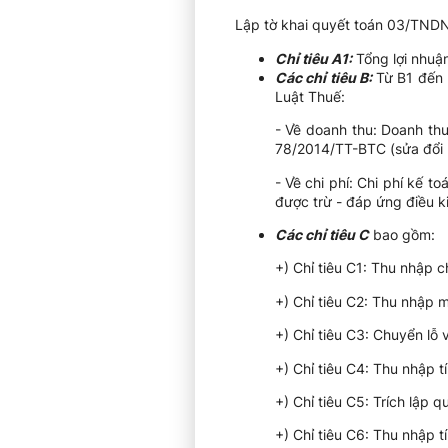
Lập tờ khai quyết toán 03/TNDN 
Chỉ tiêu A1:
Tổng lợi nhuậ
Các chỉ tiêu B:
Từ B1 đến 
Luật Thuế:
- Về doanh thu: Doanh th
78/2014/TT-BTC (sửa đổi 
- Về chi phí: Chi phí kế 
được trừ - đáp ứng điều k
Các chỉ tiêu C
bao gồm:
+) Chỉ tiêu C1: Thu nhập c
+) Chỉ tiêu C2: Thu nhập 
+) Chỉ tiêu C3: Chuyển lỗ và
+) Chỉ tiêu C4: Thu nhập t
+) Chỉ tiêu C5: Trích lập
+) Chỉ tiêu C6: Thu nhập t